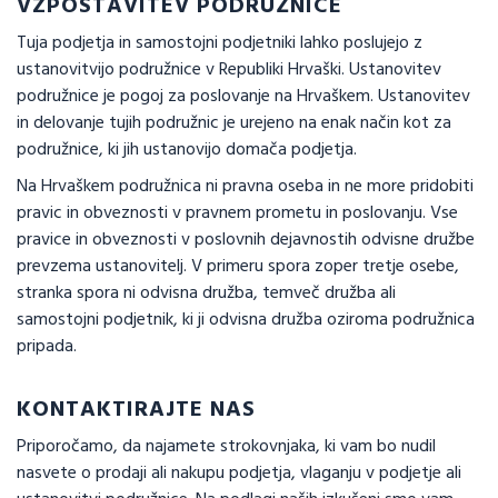
VZPOSTAVITEV PODRUŽNICE
Tuja podjetja in samostojni podjetniki lahko poslujejo z
ustanovitvijo podružnice v Republiki Hrvaški. Ustanovitev
podružnice je pogoj za poslovanje na Hrvaškem. Ustanovitev
in delovanje tujih podružnic je urejeno na enak način kot za
podružnice, ki jih ustanovijo domača podjetja.
Na Hrvaškem podružnica ni pravna oseba in ne more pridobiti
pravic in obveznosti v pravnem prometu in poslovanju. Vse
pravice in obveznosti v poslovnih dejavnostih odvisne družbe
prevzema ustanovitelj. V primeru spora zoper tretje osebe,
stranka spora ni odvisna družba, temveč družba ali
samostojni podjetnik, ki ji odvisna družba oziroma podružnica
pripada.
KONTAKTIRAJTE NAS
Priporočamo, da najamete strokovnjaka, ki vam bo nudil
nasvete o prodaji ali nakupu podjetja, vlaganju v podjetje ali