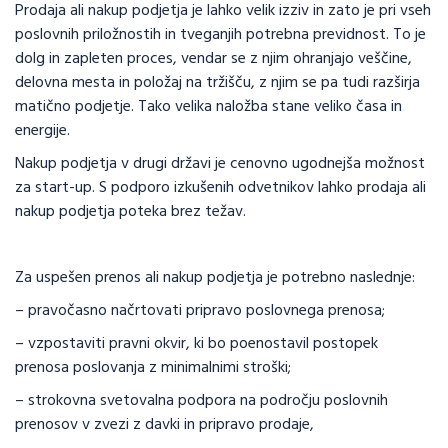
Prodaja ali nakup podjetja je lahko velik izziv in zato je pri vseh
poslovnih priložnostih in tveganjih potrebna previdnost. To je
dolg in zapleten proces, vendar se z njim ohranjajo veščine,
delovna mesta in položaj na tržišču, z njim se pa tudi razširja
matično podjetje. Tako velika naložba stane veliko časa in
energije.
Nakup podjetja v drugi državi je cenovno ugodnejša možnost
za start-up. S podporo izkušenih odvetnikov lahko prodaja ali
nakup podjetja poteka brez težav.
Za uspešen prenos ali nakup podjetja je potrebno naslednje:
– pravočasno načrtovati pripravo poslovnega prenosa;
– vzpostaviti pravni okvir, ki bo poenostavil postopek
prenosa poslovanja z minimalnimi stroški;
– strokovna svetovalna podpora na področju poslovnih
prenosov v zvezi z davki in pripravo prodaje,