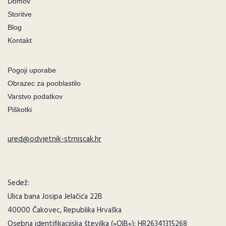
Domov
Storitve
Blog
Kontakt
Pogoji uporabe
Obrazec za pooblastilo
Varstvo podatkov
Piškotki
ured@odvjetnik-strniscak.hr
Sedež:
Ulica bana Josipa Jelačića 22B
40000 Čakovec, Republika Hrvaška
Osebna identifikacijska številka (»OIB«): HR26341315268