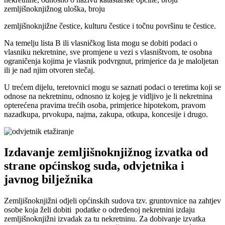
zemljišnoknjižnog uloška, broju
zemljišnoknjižne čestice, kulturu čestice i točnu površinu te čestice.
Na temelju lista B ili vlasničkog lista mogu se dobiti podaci o
vlasniku nekretnine, sve promjene u vezi s vlasništvom, te osobna
ograničenja kojima je vlasnik podvrgnut, primjerice da je maloljetan
ili je nad njim otvoren stečaj.
U trećem dijelu, teretovnici mogu se saznati podaci o teretima koji se
odnose na nekretninu, odnosno iz kojeg je vidljivo je li nekretnina
opterećena pravima trećih osoba, primjerice hipotekom, pravom
nazadkupa, prvokupa, najma, zakupa, otkupa, koncesije i drugo.
Izdavanje zemljišnoknjižnog izvatka od
strane općinskog suda, odvjetnika i
javnog bilježnika
Zemljišnoknjižni odjeli općinskih sudova tzv. gruntovnice na zahtjev
osobe koja želi dobiti podatke o određenoj nekretnini izdaju
zemljišnoknjižni izvadak za tu nekretninu. Za dobivanje izvatka