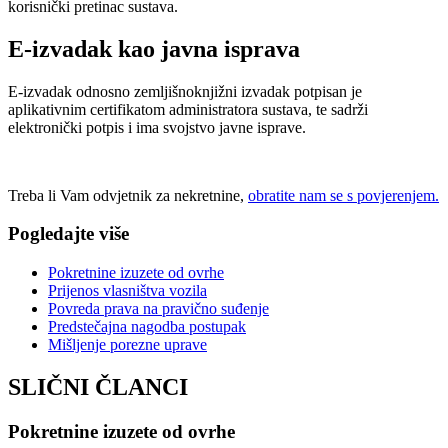
korisnički pretinac sustava.
E-izvadak kao javna isprava
E-izvadak odnosno zemljišnoknjižni izvadak potpisan je
aplikativnim certifikatom administratora sustava, te sadrži
elektronički potpis i ima svojstvo javne isprave.
Treba li Vam odvjetnik za nekretnine,
obratite nam se s povjerenjem.
Pogledajte više
Pokretnine izuzete od ovrhe
Prijenos vlasništva vozila
Povreda prava na pravično suđenje
Predstečajna nagodba postupak
Mišljenje porezne uprave
SLIČNI ČLANCI
Pokretnine izuzete od ovrhe