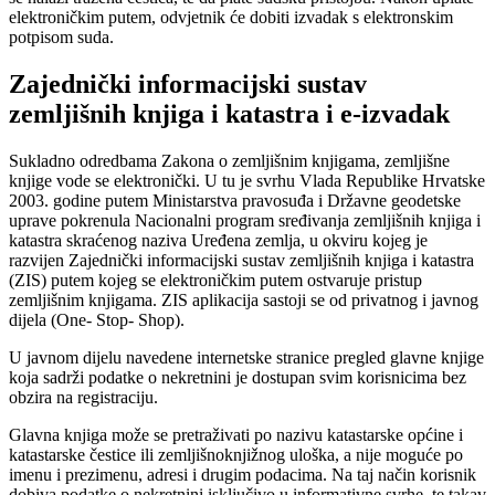
elektroničkim putem, odvjetnik će dobiti izvadak s elektronskim
potpisom suda.
Zajednički informacijski sustav
zemljišnih knjiga i katastra i e-izvadak
Sukladno odredbama Zakona o zemljišnim knjigama, zemljišne
knjige vode se elektronički. U tu je svrhu Vlada Republike Hrvatske
2003. godine putem Ministarstva pravosuđa i Državne geodetske
uprave pokrenula Nacionalni program sređivanja zemljišnih knjiga i
katastra skraćenog naziva Uređena zemlja, u okviru kojeg je
razvijen Zajednički informacijski sustav zemljišnih knjiga i katastra
(ZIS) putem kojeg se elektroničkim putem ostvaruje pristup
zemljišnim knjigama. ZIS aplikacija sastoji se od privatnog i javnog
dijela (One- Stop- Shop).
U javnom dijelu navedene internetske stranice pregled glavne knjige
koja sadrži podatke o nekretnini je dostupan svim korisnicima bez
obzira na registraciju.
Glavna knjiga može se pretraživati po nazivu katastarske općine i
katastarske čestice ili zemljišnoknjižnog uloška, a nije moguće po
imenu i prezimenu, adresi i drugim podacima. Na taj način korisnik
dobiva podatke o nekretnini isključivo u informativne svrhe, te takav