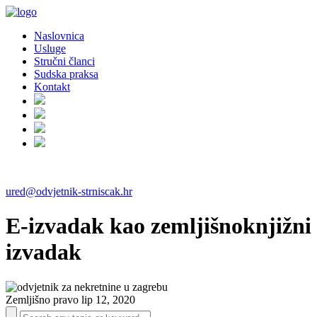
Naslovnica
Usluge
Stručni članci
Sudska praksa
Kontakt
ured@odvjetnik-strniscak.hr
E-izvadak kao zemljišnoknjižni
izvadak
Zemljišno pravo
lip 12, 2020