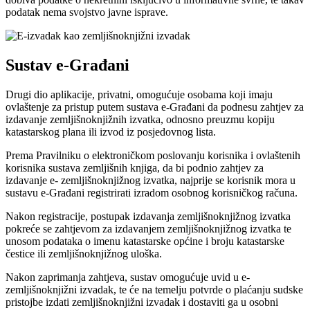
podatak nema svojstvo javne isprave.
Sustav e-Građani
Drugi dio aplikacije, privatni, omogućuje osobama koji imaju
ovlaštenje za pristup putem sustava e-Građani da podnesu zahtjev za
izdavanje zemljišnoknjižnih izvatka, odnosno preuzmu kopiju
katastarskog plana ili izvod iz posjedovnog lista.
Prema Pravilniku o elektroničkom poslovanju korisnika i ovlaštenih
korisnika sustava zemljišnih knjiga, da bi podnio zahtjev za
izdavanje e- zemljišnoknjižnog izvatka, najprije se korisnik mora u
sustavu e-Građani registrirati izradom osobnog korisničkog računa.
Nakon registracije, postupak izdavanja zemljišnoknjižnog izvatka
pokreće se zahtjevom za izdavanjem zemljišnoknjižnog izvatka te
unosom podataka o imenu katastarske općine i broju katastarske
čestice ili zemljišnoknjižnog uloška.
Nakon zaprimanja zahtjeva, sustav omogućuje uvid u e-
zemljišnoknjižni izvadak, te će na temelju potvrde o plaćanju sudske
pristojbe izdati zemljišnoknjižni izvadak i dostaviti ga u osobni