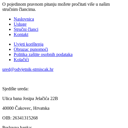
O pojedinom pravnom pitanju možete pročitati više u našim
stručnim člancima.
Naslovnica
Usluge
Stručni članci
Kontakt
Uvjeti korištenja
Obrazac punomoći
Politika zaštite osobnih podataka
Kolačići
ured@odvjetnik-strniscak.hr
Sjedište ureda:
Ulica bana Josipa Jelačića 22B
40000 Čakovec, Hrvatska
OIB: 26341315268
Poslovna banka: