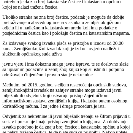
potrebno je da zna broj katastarske čestice i katastarsku općinu u
kojoj se nalazi tražena čestica.
Ukoliko stranka ne zna broj čestice, podatak je moguće da dobije
pretraživanjem abecednog imena vlasnika u zemljišnoknjižnom
odjelu ili u nadležnom katastarskom uredu koji ima podatke o
posjednicima čestica kao i položaju čestica na katastarskim mapama.
Za izdavanje svakog izvatka plaća se pristojba u iznosu od 20,00
kuna. Zemljišnoknjižni izvadak koji je izdao i ovjerio nadležni
službenik općinskog suda uživa
javnu vjeru i ima dokaznu snagu javne isprave, te se doslovno slaže
sa upisanim podacima u zemljišnoj knjizi koji su istiniti i potpuno
odražavaju činjenično i pravno stanje nekretnine.
Međutim, od 2015. godine, s ciljem rasterećenja općinskih sudova,
zemljišnoknjižni izvadak na zahtjev stranke mogu izdavati javni
bilježnik ili odvjetnik koji ostvaruju pristup Zajedničkom
informacijskom sustavu zemljišnih knjiga i katastra putem osobnog
korisničkog računa. I za jedne i druge procedura je ista.
Odvjetnik za nekretnine ili javni bilježnik trebaju se šifrom prijaviti u
sustav i preko nje imaju pristup zemljišnim knjigama. Za dobivanje
izvatka potrebno je da znaju broj čestice i katastarsku općinu u kojoj
se nalazi tražena čestica, te da plate sudsku pristojbu. Nakon uplate