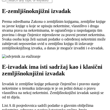
E-zemljišnoknjižni izvadak
Prema odredbama Zakona o zemljišnim knjigama, zemljišne knjige
su javne knjige u koje se upisuju nekretnine, vlasništvo i druga
stvarna prava na nekretninama, te ograničenja u raspolaganju tim
pravima i druge činjenice mjerodavne za pravni promet nekretnina.
Svaka osoba koja želi saznati podatke o određenoj nekretnini može
zahtijevati neposredan uvid u zemljišnu knjigu ili izdavanje
zemljišnoknjižnog izvatka, a danas je moguće izvaditi i e-izvadak.
E-izvadak ima isti sadržaj kao i klasični
zemljišnoknjižni izvadak
Izvadak iz zemljišne knjige prikazuje činjenično i pravno stanje
nekretnine u trenutku izdavanja te je on jedini dokaz o pravu
vlasništva na nekoj nekretnini. Zemljišnoknjižni izvadak sastoji se
od tri dijela.
List A ili posjedovnica sadrži podatke o glavnim obilježima
nekretnine, odnosno o nazivu katastarske općine, broju