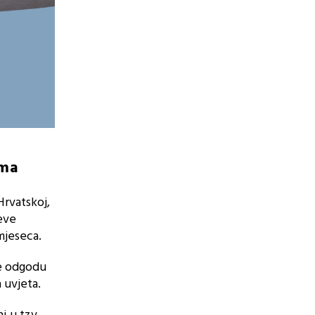
ama
Hrvatskoj,
jeve
mjeseca.
je odgodu
 uvjeta.