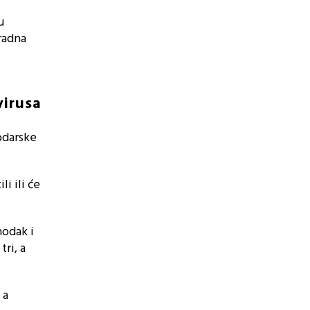
u
 radna
virusa
odarske
i ili će
hodak i
ri, a
 a