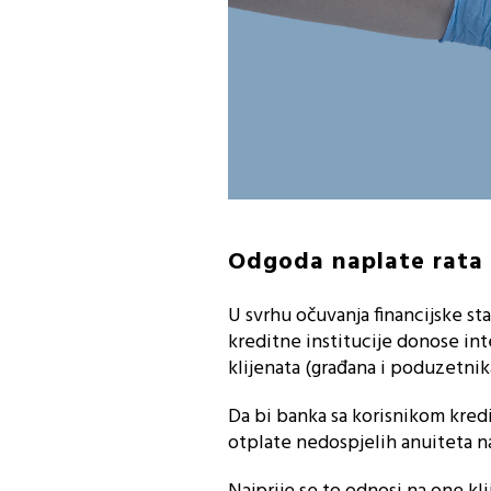
Odgoda naplate rata 
U svrhu očuvanja financijske st
kreditne institucije donose int
klijenata (građana i poduzetnik
Da bi banka sa korisnikom kre
otplate nedospjelih anuiteta na