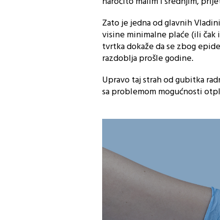
naročito malim i srednjim, prije
Zato je jedna od glavnih Vladin
visine minimalne plaće (ili čak 
tvrtka dokaže da se zbog epide
razdoblja prošle godine.
Upravo taj strah od gubitka radn
sa problemom mogućnosti otpla