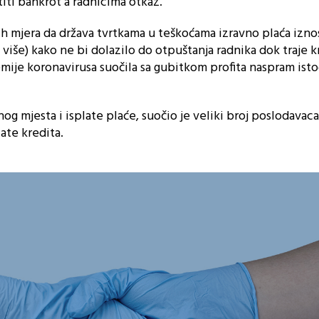
titi bankrot a radnicima otkaz.
ih mjera da država tvrtkama u teškoćama izravno plaća izno
i više) kako ne bi dolazilo do otpuštanja radnika dok traje k
mije koronavirusa suočila sa gubitkom profita naspram ist
og mjesta i isplate plaće, suočio je veliki broj poslodavaca
te kredita.