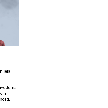
nijela
 uvođenja
er i
nosti,