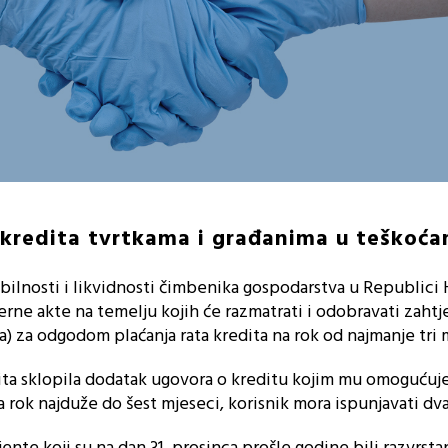
kredita tvrtkama i građanima u teškoć
abilnosti i likvidnosti čimbenika gospodarstva u Republici 
erne akte na temelju kojih će razmatrati i odobravati zaht
a) za odgodom plaćanja rata kredita na rok od najmanje tri 
dita sklopila dodatak ugovora o kreditu kojim mu omoguću
 rok najduže do šest mjeseci, korisnik mora ispunjavati dva