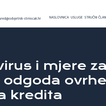
NASLOVNICA
USLUGE
STRUČNI ČLAN
ured@odvjetnik-strniscak.hr
irus i mjere z
 odgoda ovrhe
a kredita