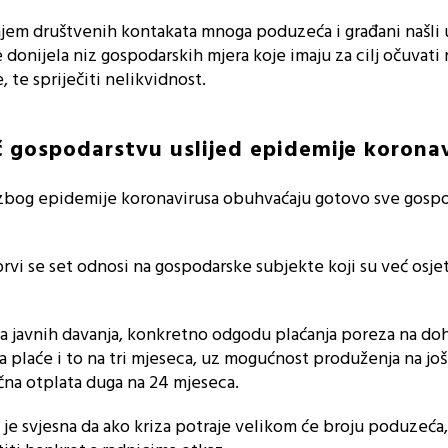
jem društvenih kontakata mnoga poduzeća i građani našli 
 donijela niz gospodarskih mjera koje imaju za cilj očuvati
, te spriječiti nelikvidnost.
 gospodarstvu uslijed epidemije korona
zbog epidemije koronavirusa obuhvaćaju gotovo sve gosp
vi se set odnosi na gospodarske subjekte koji su već osjetil
a javnih davanja, konkretno odgodu plaćanja poreza na do
 plaće i to na tri mjeseca, uz mogućnost produženja na još t
na otplata duga na 24 mjeseca.
 je svjesna da ako kriza potraje velikom će broju poduzeća,