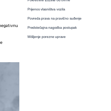
Pokretnine izuzete od ovrhe
Prijenos vlasništva vozila
Povreda prava na pravično suđenje
 negativnu
Predstečajna nagodba postupak
Mišljenje porezne uprave
že