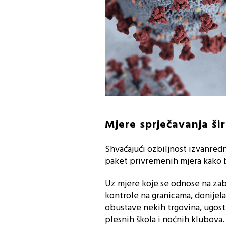
Mjere sprječavanja ši
Shvaćajući ozbiljnost izvanred
paket privremenih mjera kako b
Uz mjere koje se odnose na zab
kontrole na granicama, donijela
obustave nekih trgovina, ugostit
plesnih škola i noćnih klubova.