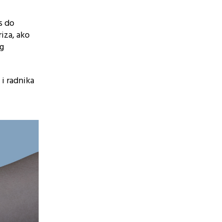
s do
riza, ako
og
 i radnika