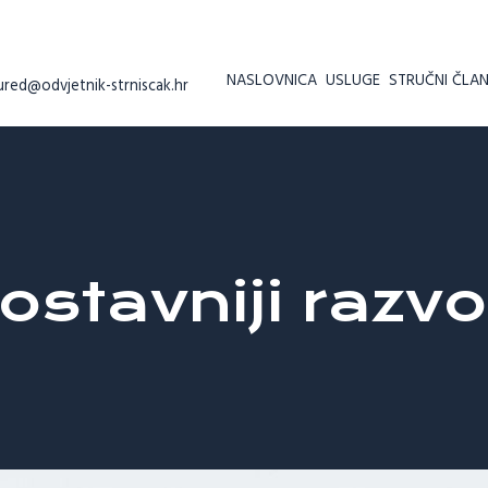
NASLOVNICA
USLUGE
STRUČNI ČLAN
ured@odvjetnik-strniscak.hr
ostavniji razv