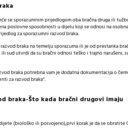
raka
eće se sporazumnim prijedlogom oba bračna druga ili tuž
šena poslovne sposobnosti u dijelu koji se odnosi na osobna
ijedlog za sporazumni razvod braka.
razvod braka na temelju sporazuma ili je od prestanka bra
li sud utvrdi da su bračni odnosi teško i trajno narušeni, s
azvod braka potrebna vam je dodatna dokumentacija o če
nti za razvod braka“.
od braka-Što kada bračni drugovi imaju
ijete (biološko ili posvojeno),prvi korak je da se obratite