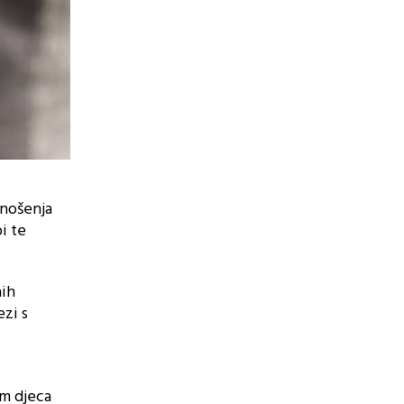
onošenja
i te
nih
ezi s
am djeca