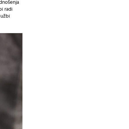
odnošenja
i radi
Tužbi