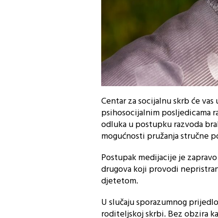
Centar za socijalnu skrb će vas
psihosocijalnim posljedicama r
odluka u postupku razvoda braka 
mogućnosti pružanja stručne po
Postupak medijacije je zaprav
drugova koji provodi nepristran
djetetom.
U slučaju sporazumnog prijedlog
roditeljskoj skrbi. Bez obzira 