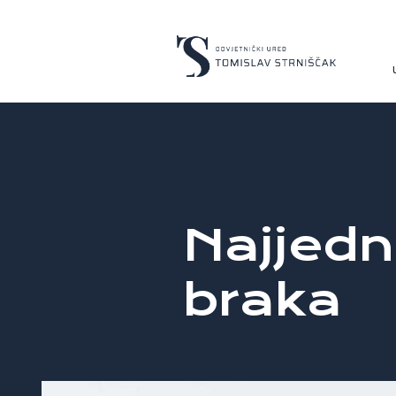
Najjedn
braka