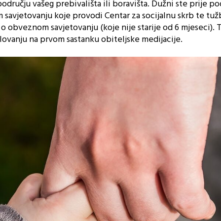
 području vašeg prebivališta ili boravišta. Dužni ste prije p
savjetovanju koje provodi Centar za socijalnu skrb te tužb
e o obveznom savjetovanju (koje nije starije od 6 mjeseci). 
elovanju na prvom sastanku obiteljske medijacije.