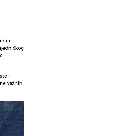
sanom
zajedničkog
te
sto i
ene važnih
e…