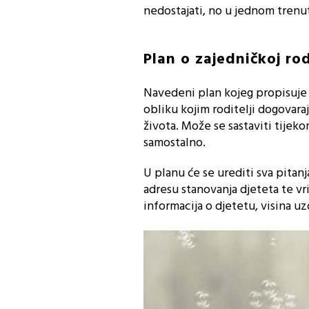
nedostajati, no u jednom trenut
Plan o zajedničkoj rod
Navedeni plan kojeg propisuje
obliku kojim roditelji dogovara
života. Može se sastaviti tijek
samostalno.
U planu će se urediti sva pitanja
adresu stanovanja djeteta te vr
informacija o djetetu, visina u