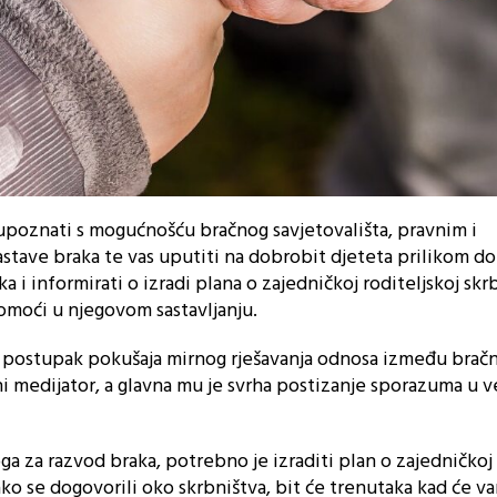
 upoznati s mogućnošću bračnog savjetovališta, pravnim i
astave braka te vas uputiti na dobrobit djeteta prilikom d
i informirati o izradi plana o zajedničkoj roditeljskoj skrb
moći u njegovom sastavljanju.
o postupak pokušaja mirnog rješavanja odnosa između brač
i medijator, a glavna mu je svrha postizanje sporazuma u v
a za razvod braka, potrebno je izraditi plan o zajedničkoj
kako se dogovorili oko skrbništva, bit će trenutaka kad će v