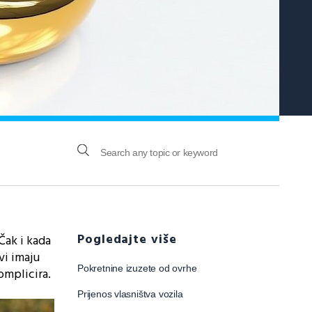
Pogledajte više
Čak i kada
vi imaju
Pokretnine izuzete od ovrhe
omplicira.
Prijenos vlasništva vozila