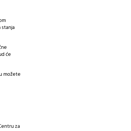
bom
 stanja
čne
ud će
mu možete
 Centru za