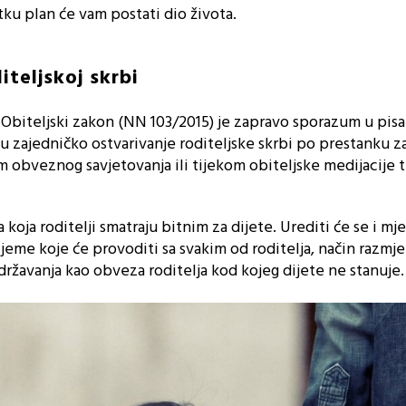
ku plan će vam postati dio života.
iteljskoj skrbi
 Obiteljski zakon (NN 103/2015) je zapravo sporazum u pi
ju zajedničko ostvarivanje roditeljske skrbi po prestanku 
om obveznog savjetovanja ili tijekom obiteljske medijacije 
 koja roditelji smatraju bitnim za dijete. Urediti će se i mje
ijeme koje će provoditi sa svakim od roditelja, način razmj
zdržavanja kao obveza roditelja kod kojeg dijete ne stanuj