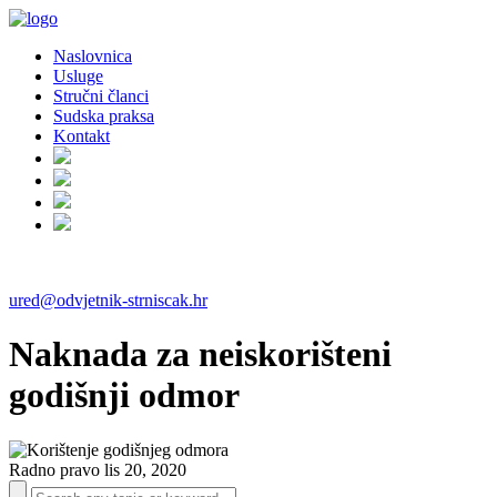
Naslovnica
Usluge
Stručni članci
Sudska praksa
Kontakt
ured@odvjetnik-strniscak.hr
Naknada za neiskorišteni
godišnji odmor
Radno pravo
lis 20, 2020