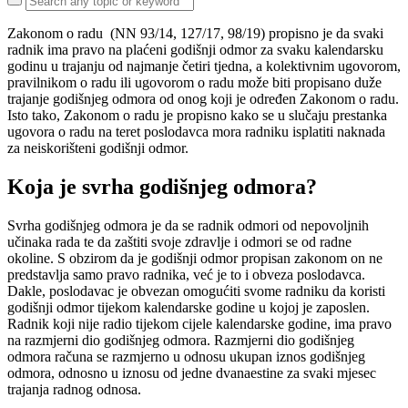
Zakonom o radu (NN 93/14, 127/17, 98/19) propisno je da svaki
radnik ima pravo na plaćeni godišnji odmor za svaku kalendarsku
godinu u trajanju od najmanje četiri tjedna, a kolektivnim ugovorom,
pravilnikom o radu ili ugovorom o radu može biti propisano duže
trajanje godišnjeg odmora od onog koji je određen Zakonom o radu.
Isto tako, Zakonom o radu je propisno kako se u slučaju prestanka
ugovora o radu na teret poslodavca mora radniku isplatiti naknada
za neiskorišteni godišnji odmor.
Koja je svrha godišnjeg odmora?
Svrha godišnjeg odmora je da se radnik odmori od nepovoljnih
učinaka rada te da zaštiti svoje zdravlje i odmori se od radne
okoline. S obzirom da je godišnji odmor propisan zakonom on ne
predstavlja samo pravo radnika, već je to i obveza poslodavca.
Dakle, poslodavac je obvezan omogućiti svome radniku da koristi
godišnji odmor tijekom kalendarske godine u kojoj je zaposlen.
Radnik koji nije radio tijekom cijele kalendarske godine, ima pravo
na razmjerni dio godišnjeg odmora. Razmjerni dio godišnjeg
odmora računa se razmjerno u odnosu ukupan iznos godišnjeg
odmora, odnosno u iznosu od jedne dvanaestine za svaki mjesec
trajanja radnog odnosa.