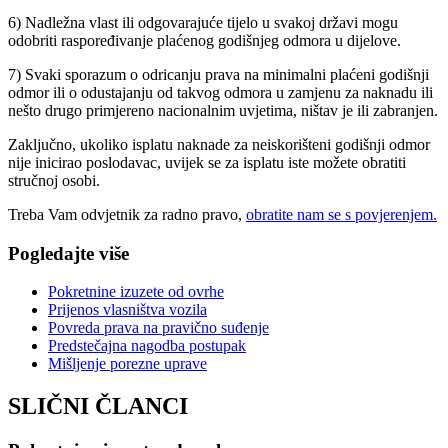
6) Nadležna vlast ili odgovarajuće tijelo u svakoj državi mogu
odobriti raspoređivanje plaćenog godišnjeg odmora u dijelove.
7) Svaki sporazum o odricanju prava na minimalni plaćeni godišnji
odmor ili o odustajanju od takvog odmora u zamjenu za naknadu ili
nešto drugo primjereno nacionalnim uvjetima, ništav je ili zabranjen.
Zaključno, ukoliko isplatu naknade za neiskorišteni godišnji odmor
nije inicirao poslodavac, uvijek se za isplatu iste možete obratiti
stručnoj osobi.
Treba Vam odvjetnik za radno pravo,
obratite nam se s povjerenjem.
Pogledajte više
Pokretnine izuzete od ovrhe
Prijenos vlasništva vozila
Povreda prava na pravično suđenje
Predstečajna nagodba postupak
Mišljenje porezne uprave
SLIČNI ČLANCI