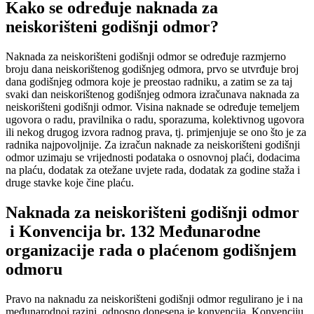
Kako se određuje naknada za
neiskorišteni godišnji odmor?
Naknada za neiskorišteni godišnji odmor se određuje razmjerno
broju dana neiskorištenog godišnjeg odmora, prvo se utvrđuje broj
dana godišnjeg odmora koje je preostao radniku, a zatim se za taj
svaki dan neiskorištenog godišnjeg odmora izračunava naknada za
neiskorišteni godišnji odmor. Visina naknade se određuje temeljem
ugovora o radu, pravilnika o radu, sporazuma, kolektivnog ugovora
ili nekog drugog izvora radnog prava, tj. primjenjuje se ono što je za
radnika najpovoljnije. Za izračun naknade za neiskorišteni godišnji
odmor uzimaju se vrijednosti podataka o osnovnoj plaći, dodacima
na plaću, dodatak za otežane uvjete rada, dodatak za godine staža i
druge stavke koje čine plaću.
Naknada za neiskorišteni godišnji odmor
i Konvencija br. 132 Međunarodne
organizacije rada o plaćenom godišnjem
odmoru
Pravo na naknadu za neiskorišteni godišnji odmor regulirano je i na
međunarodnoj razini, odnosno donesena je konvencija. Konvenciju