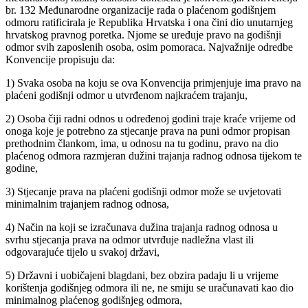
br. 132 Međunarodne organizacije rada o plaćenom godišnjem
odmoru ratificirala je Republika Hrvatska i ona čini dio unutarnjeg
hrvatskog pravnog poretka. Njome se uređuje pravo na godišnji
odmor svih zaposlenih osoba, osim pomoraca. Najvažnije odredbe
Konvencije propisuju da:
1) Svaka osoba na koju se ova Konvencija primjenjuje ima pravo na
plaćeni godišnji odmor u utvrđenom najkraćem trajanju,
2) Osoba čiji radni odnos u određenoj godini traje kraće vrijeme od
onoga koje je potrebno za stjecanje prava na puni odmor propisan
prethodnim člankom, ima, u odnosu na tu godinu, pravo na dio
plaćenog odmora razmjeran dužini trajanja radnog odnosa tijekom te
godine,
3) Stjecanje prava na plaćeni godišnji odmor može se uvjetovati
minimalnim trajanjem radnog odnosa,
4) Način na koji se izračunava dužina trajanja radnog odnosa u
svrhu stjecanja prava na odmor utvrđuje nadležna vlast ili
odgovarajuće tijelo u svakoj državi,
5) Državni i uobičajeni blagdani, bez obzira padaju li u vrijeme
korištenja godišnjeg odmora ili ne, ne smiju se uračunavati kao dio
minimalnog plaćenog godišnjeg odmora,