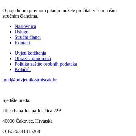
O pojedinom pravnom pitanju možete pročitati više u našim
stručnim člancima.
Naslovnica
Usluge
Stručni članci
Kontakt
Uvjeti korištenja
Obrazac punomoći
Politika zaštite osobnih podataka
Kolačići
ured@odvjetnik-strniscak.hr
Sjedište ureda:
Ulica bana Josipa Jelačića 22B
40000 Čakovec, Hrvatska
OIB: 26341315268