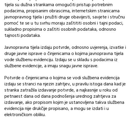
tijela su dužna strankama omogućiti pristup potrebnim
podacima, propisanim obrascima, internetskim stranicama
javnopravnog tijela i pružiti druge obavijesti, savjete i stručnu
pomoć te se u tu svrhu moraju zaštititi osobni i tajni podaci,
sukladno propisima o zaštiti osobnih podataka, odnosno
tajnosti podataka.
Javnopravna tijela izdaju potvrde, odnosno uvjerenja, izvatke i
druge javne isprave o činjenicama o kojima javnopravna tijela
vode službenu evidenciju. Izdaju se u skladu s podacima iz
službene evidencije, a imaju snagu javne isprave.
Potvrde o činjenicama o kojima se vodi službena evidencija
izdaju se stranci na njezin zahtjev, u pravilu istoga dana kad je
stranka zatražila izdavanje potvrde, a najkasnije u roku od
petnaest dana od dana podnošenja urednog zahtjeva za
izdavanje, ako propisom kojim je ustanovljena takva službena
evidencija nije drukčije propisano, a mogu se izdati i u
elektroničkom obliku.