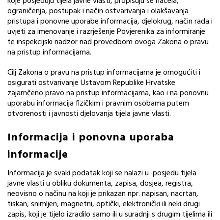
koje posjeduju tijela javne vlasti, propisuju se načela,
ograničenja, postupak i način ostvarivanja i olakšavanja
pristupa i ponovne uporabe informacija, djelokrug, način rada i
uvjeti za imenovanje i razrješenje Povjerenika za informiranje
te inspekcijski nadzor nad provedbom ovoga Zakona o pravu
na pristup informacijama.
Cilj Zakona o pravu na pristup informacijama je omogućiti i
osigurati ostvarivanje Ustavom Republike Hrvatske
zajamčeno pravo na pristup informacijama, kao i na ponovnu
uporabu informacija fizičkim i pravnim osobama putem
otvorenosti i javnosti djelovanja tijela javne vlasti.
Informacija i ponovna uporaba
informacije
Informacija je svaki podatak koji se nalazi u posjedu tijela
javne vlasti u obliku dokumenta, zapisa, dosjea, registra,
neovisno o načinu na koji je prikazan npr. napisan, nacrtan,
tiskan, snimljen, magnetni, optički, elektronički ili neki drugi
zapis, koji je tijelo izradilo samo ili u suradnji s drugim tijelima ili