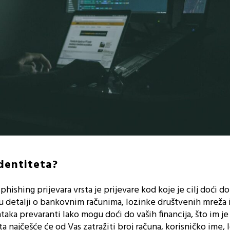
dentiteta?
phishing prijevara vrsta je prijevare kod koje je cilj doći do
su detalji o bankovnim računima, lozinke društvenih mreža i 
aka prevaranti lako mogu doći do vaših financija, što im j
nta najčešće će od Vas zatražiti broj računa, korisničko ime, 