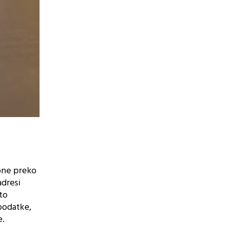
 one preko
adresi
to
podatke,
e.