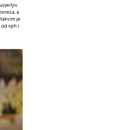
uvjerljiv
poreza, a
takvim je
 od njih i