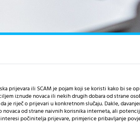
ska prijevara ili SCAM je pojam koji se koristi kako bi se op
iljem iznude novaca ili nekih drugih dobara od strane oso
da je riječ o prijevari u konkretnom slučaju. Dakle, davanj
o novaca od strane naivnih korisnika interneta, ali potencij
nteresi počinitelja prijevare, primjerice pribavljanje povje