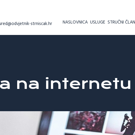
NASLOVNICA
USLUGE
STRUČNI ČLAN
ured@odvjetnik-strniscak.hr
ra na internetu