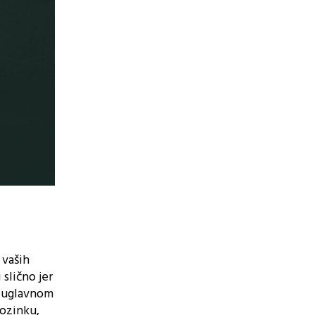
 vaših
slično jer
e uglavnom
lozinku,