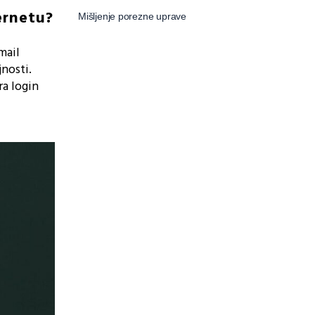
ternetu?
Mišljenje porezne uprave
mail
jnosti.
ra login