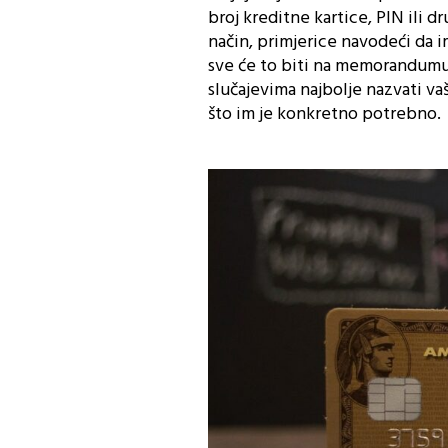
broj kreditne kartice, PIN ili d
način, primjerice navodeći da i
sve će to biti na memorandumu 
slučajevima najbolje nazvati vašu
što im je konkretno potrebno.