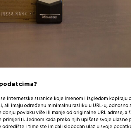
n podatcima?
u se internetske stranice koje imenom i izgledom kopiraju
vati, ali imaju određenu minimalnu razliku u URL-u, odnosno 
e donju povlaku više ili manje od originalne URL adrese, a š
e primjeriti. Jednom kada preko njih upišete svoje ulazne 
e odredište i time ste im dali slobodan ulaz u svoje podatk