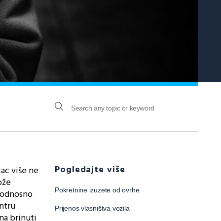
Pogledajte više
ac više ne
ože
Pokretnine izuzete od ovrhe
e odnosno
entru
Prijenos vlasništva vozila
na brinuti