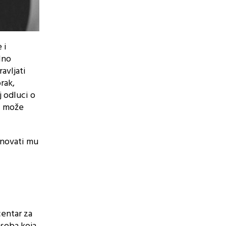
 i
lno
avljati
rak,
j odluci o
i može
enovati mu
centar za