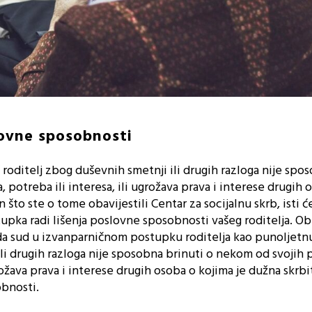
lovne sposobnosti
š roditelj zbog duševnih smetnji ili drugih razloga nije spo
 potreba ili interesa, ili ugrožava prava i interese drugih 
n što ste o tome obavijestili Centar za socijalnu skrb, isti ć
upka radi lišenja poslovne sposobnosti vašeg roditelja. Ob
da sud u izvanparničnom postupku roditelja kao punoljet
li drugih razloga nije sposobna brinuti o nekom od svojih p
grožava prava i interese drugih osoba o kojima je dužna skrbit
obnosti.