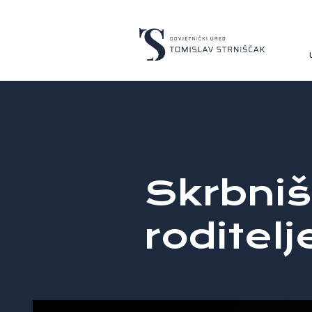
Skrbniš
roditel