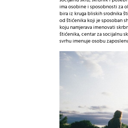
socijalnu skrb, skrbnik i poseb
ima osobine i sposobnosti za ob
bira iz kruga bliskih srodnika š
od štićenika koji je sposoban sh
koju namjerava imenovati skrbn
štićenika, centar za socijalnu 
svrhu imenuje osobu zaposlenu