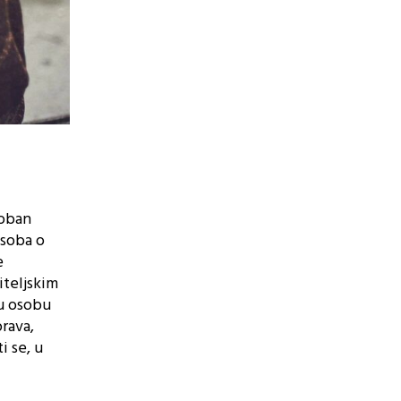
soban
osoba o
e
iteljskim
nu osobu
rava,
i se, u