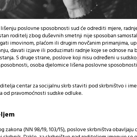
išenju poslovne sposobnosti sud će odrediti mjere, radnje
tan roditelj zbog duševnih smetnji nije sposoban samosta
agati imovinom, plaćom ili drugim novčanim primanjima, upr
nju, davati izjave ili poduzimati radnje koje se odnose na b
 stanja. S druge strane, poslove koji nisu određeni u sudsko
sposobnosti, osoba djelomice lišena poslovne sposobnost
itelja centar za socijalnu skrb staviti pod skrbništvo i im
na od pravomoćnosti sudske odluke.
eljem
g zakona (NN 98/19, 103/15), poslove skrbništva obavljaju 