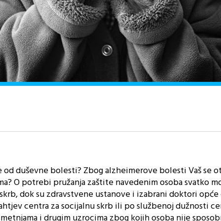
je od duševne bolesti? Zbog alzheimerove bolesti Vaš se ot
ma? O potrebi pružanja zaštite navedenim osoba svatko m
u skrb, dok su zdravstvene ustanove i izabrani doktori opć
htjev centra za socijalnu skrb ili po službenoj dužnosti c
smetnjama i drugim uzrocima zbog kojih osoba nije sposob