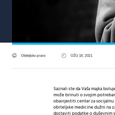
Obiteljsko pravo
OŽU 18, 2021
Saznali ste da Vaša majka bolu
može brinuti o svojim potreba
obavijestiti centar za socijaln
obiteljske medicine dužni na za
dostaviti podatke o duševnim 