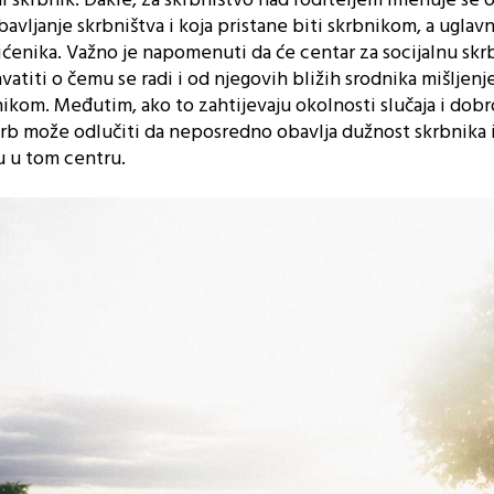
ni skrbnik. Dakle, za skrbništvo nad roditeljem imenuje se 
avljanje skrbništva i koja pristane biti skrbnikom, a ugla
tićenika. Važno je napomenuti da će centar za socijalnu skrb
vatiti o čemu se radi i od njegovih bližih srodnika mišljenj
ikom. Međutim, ako to zahtijevaju okolnosti slučaja i dobr
skrb može odlučiti da neposredno obavlja dužnost skrbnika i
 u tom centru.