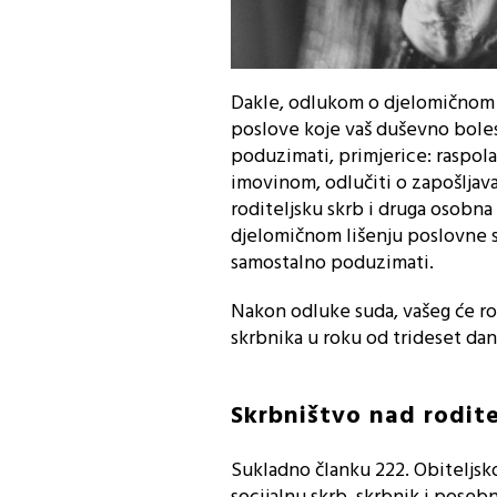
Dakle, odlukom o djelomičnom l
poslove koje vaš duševno boles
poduzimati, primjerice: raspol
imovinom, odlučiti o zapošljava
roditeljsku skrb i druga osobna
djelomičnom lišenju poslovne 
samostalno poduzimati.
Nakon odluke suda, vašeg će rod
skrbnika u roku od trideset da
Skrbništvo nad rodit
Sukladno članku 222. Obiteljsko