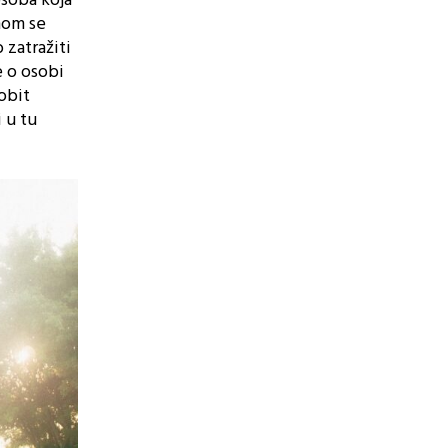
osoba koja
vnom se
 zatražiti
e o osobi
obit
 u tu