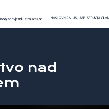
NASLOVNICA
USLUGE
STRUČNI ČLAN
ured@odvjetnik-strniscak.hr
tvo nad
jem