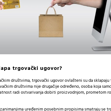
lapa trgovački ugovor?
čkim društvima, trgovački ugovor ovlašteni su da sklapaju 
vačkim društvima nije drugačije određeno, osoba koja samo
latnost radi ostvarivanja dobiti proizvodnjom, prometom ro
zanimanjima uređenim posebnim propisima smatraju se tr