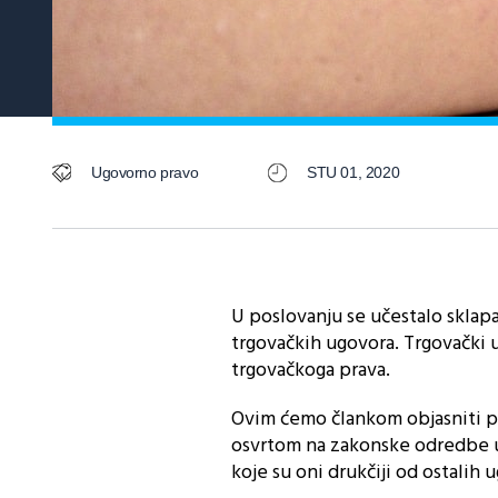
Ugovorno pravo
STU 01, 2020
U poslovanju se učestalo sklapa
trgovačkih ugovora. Trgovački
trgovačkoga prava.
Ovim ćemo člankom objasniti poj
osvrtom na zakonske odredbe u
koje su oni drukčiji od ostalih 