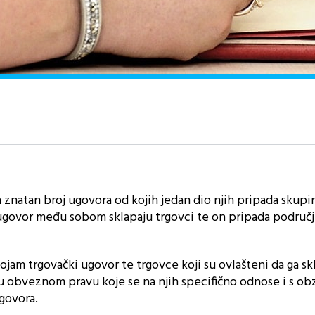
 znatan broj ugovora od kojih jedan dio njih pripada skupi
 ugovor među sobom sklapaju trgovci te on pripada područ
am trgovački ugovor te trgovce koji su ovlašteni da ga skl
 obveznom pravu koje se na njih specifično odnose i s ob
ugovora.