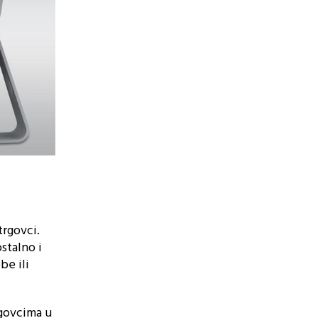
trgovci.
stalno i
be ili
govcima u