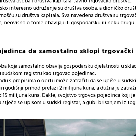
društva osoba i društva kapitala. Javno trgovačko društvo,
ko interesno udruženje su društva osoba, a dioničko društ
ošću su društva kapitala. Sva navedena društva su trgova
m, neovisno o tome obavljaju li gospodarsku ili neku drugu
ojedinca da samostalno sklopi trgovački
oba koja samostalno obavlja gospodarsku djelatnosti u skla
u sudskom registru kao trgovac pojedinac.
ladu s propisima o obrtu može zatražiti da se upiše u sudski
 godišnji prihod prelazi 2 milijuna kuna, a dužna je zatražit
 15 milijuna kuna. Dakle, svojstvo trgovca pojedinca koji j
stječe se upisom u sudski registar, a gubi brisanjem iz tog 