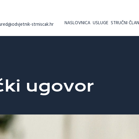
NASLOVNICA
USLUGE
STRUČNI ČLAN
ured@odvjetnik-strniscak.hr
ki ugovor