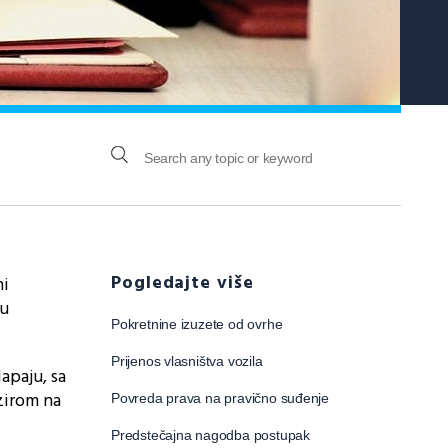
Pogledajte više
ni
ju
Pokretnine izuzete od ovrhe
Prijenos vlasništva vozila
apaju, sa
zirom na
Povreda prava na pravično suđenje
Predstečajna nagodba postupak