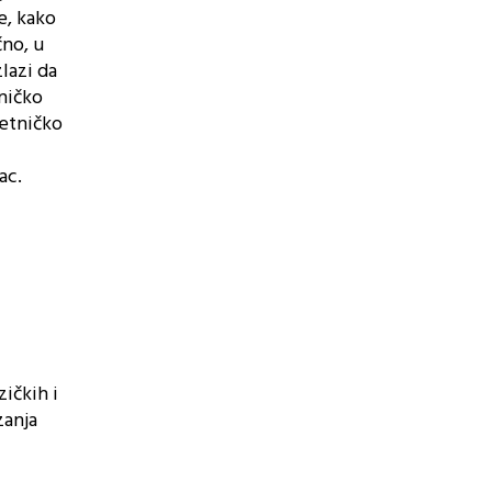
e, kako
čno, u
lazi da
ničko
jetničko
ac.
zičkih i
zanja