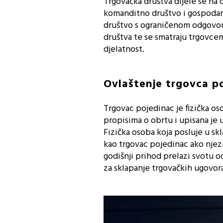
Trgovačka društva dijele se na 
komanditno društvo i gospodars
društvo s ograničenom odgovorn
društva te se smatraju trgovce
djelatnost.
Ovlaštenje trgovca p
Trgovac pojedinac je fizička os
propisima o obrtu i upisana je 
Fizička osoba koja posluje u sk
kao trgovac pojedinac ako njezin
godišnji prihod prelazi svotu od
za sklapanje trgovačkih ugovora 