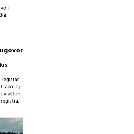
vo i
čka
 ugovor
du s
 registar
i ako joj
e ovlašten
registra.