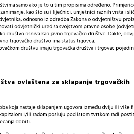
štvima samo ako je to u tim propisima određeno. Primjeric
nimanje, kao što su i liječnici, umjetnici raznih vrsta i sli
odvjetnika, odnosno iz odredba Zakona o odvjetništvu proiz
snovati odvjetnički ured sa svojstvom pravne osobe (odvjet
čko društvo osniva kao javno trgovačko društvo. Dakle, odv
avno trgovačko društvo ima status trgovca.
ovačkom društvu imaju trgovačka društva i trgovac pojedin
uštva ovlaštena za sklapanje trgovačkih
ba koja nastaje sklapanjem ugovora između dviju ili više fi
apitalom i/ili radom posluju pod istom tvrtkom radi posti
ecanja dobiti.