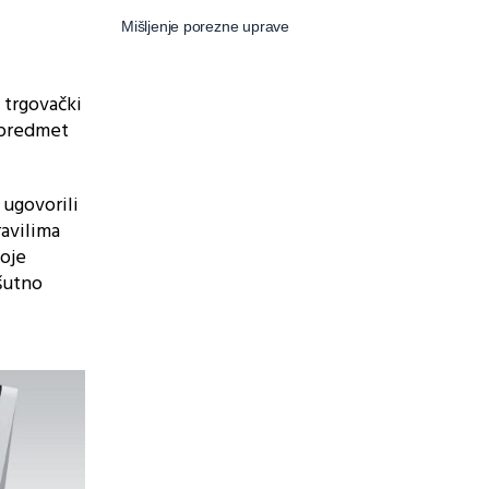
Mišljenje porezne uprave
 trgovački
 predmet
 ugovorili
ravilima
koje
ešutno