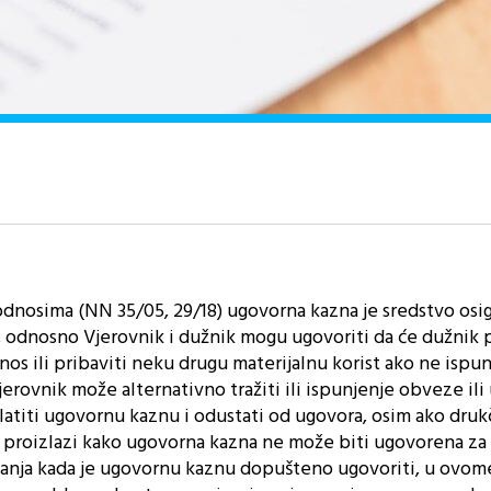
nosima (NN 35/05, 29/18) ugovorna kazna je sredstvo osig
 odnosno Vjerovnik i dužnik mogu ugovoriti da će dužnik p
os ili pribaviti neku drugu materijalnu korist ako ne ispun
jerovnik može alternativno tražiti ili ispunjenje obveze il
atiti ugovornu kaznu i odustati od ugovora, osim ako drukč
, proizlazi kako ugovorna kazna ne može biti ugovorena z
anja kada je ugovornu kaznu dopušteno ugovoriti, u ovom