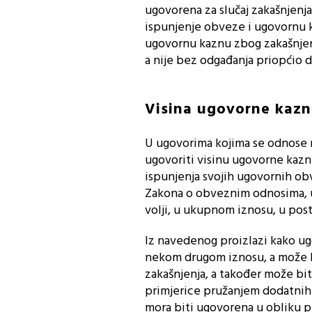
ugovorena za slučaj zakašnjenja
ispunjenje obveze i ugovornu k
ugovornu kaznu zbog zakašnjen
a nije bez odgađanja priopćio 
Visina ugovorne kazn
U ugovorima kojima se odnose n
ugovoriti visinu ugovorne kazne
ispunjenja svojih ugovornih ob
Zakona o obveznim odnosima, u
volji, u ukupnom iznosu, u posto
Iz navedenog proizlazi kako ug
nekom drugom iznosu, a može b
zakašnjenja, a također može bit
primjerice pružanjem dodatnih 
mora biti ugovorena u obliku pr