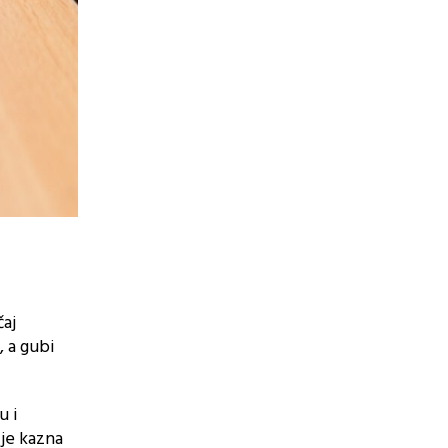
čaj
, a gubi
u i
 je kazna