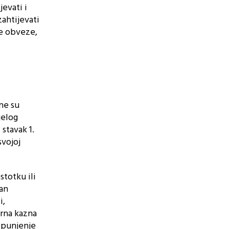
evati i
ahtijevati
je obveze,
ne su
jelog
stavak 1.
vojoj
totku ili
an
i,
orna kazna
ispunjenje