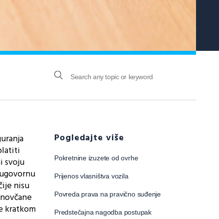
Pogledajte više
uranja
latiti
Pokretnine izuzete od ovrhe
i svoju
i ugovornu
Prijenos vlasništva vozila
ije nisu
Povreda prava na pravično suđenje
a novčane
e kratkom
Predstečajna nagodba postupak