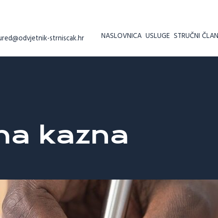
NASLOVNICA
USLUGE
STRUČNI ČLAN
ured@odvjetnik-strniscak.hr
na kazna