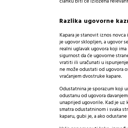
članku biti će izložena releva
Razlika ugovorne kaz
Kapara je stanovit iznos novca i
je ugovor sklopljen, a ugovor se
realni uglavak ugovora koji ima
sigurnost da će ugovorne strane
vratiti ili uračunati u ispunjen
ne može odustati od ugovora ost
vraćanjem dvostruke kapare.
Odustatnina je sporazum koji un
odustanu od ugovora davanjem 
unaprijed ugovorile. Kad je uz
smatra odustatninom i svaka str
kaparu, gubi je, a ako odustane 