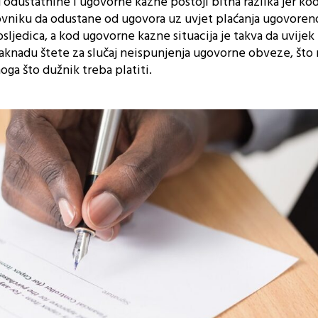
odustatnine i ugovorne kazne postoji bitna razlika jer ko
ovniku da odustane od ugovora uz uvjet plaćanja ugovoren
ljedica, a kod ugovorne kazne situacija je takva da uvijek
aknadu štete za slučaj neispunjenja ugovorne obveze, što
noga što dužnik treba platiti.