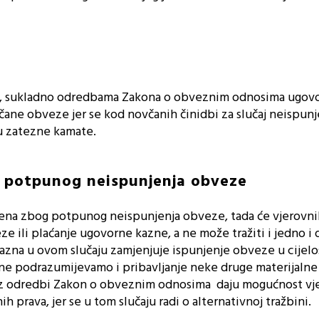
to, sukladno odredbama Zakona o obveznim odnosima ugov
ane obveze jer se kod novčanih činidbi za slučaj neispunje
ju zatezne kamate.
 potpunog neispunjenja obveze
ena zbog potpunog neispunjenja obveze, tada će vjerovni
eze ili plaćanje ugovorne kazne, a ne može tražiti i jedno i 
kazna u ovom slučaju zamjenjuje ispunjenje obveze u cijelo
 podrazumijevamo i pribavljanje neke druge materijalne k
 iz odredbi Zakon o obveznim odnosima daju mogućnost vj
h prava, jer se u tom slučaju radi o alternativnoj tražbini.