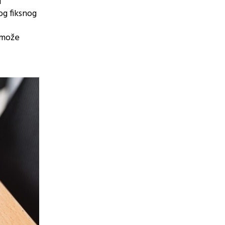
d
og fiksnog
 može