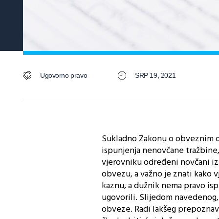
Ugovorno pravo
SRP 19, 2021
Sukladno Zakonu o obveznim od
ispunjenja nenovčane tražbine,
vjerovniku određeni novčani izn
obvezu, a važno je znati kako v
kaznu, a dužnik nema pravo ispl
ugovorili. Slijedom navedenog
obveze. Radi lakšeg prepoznav