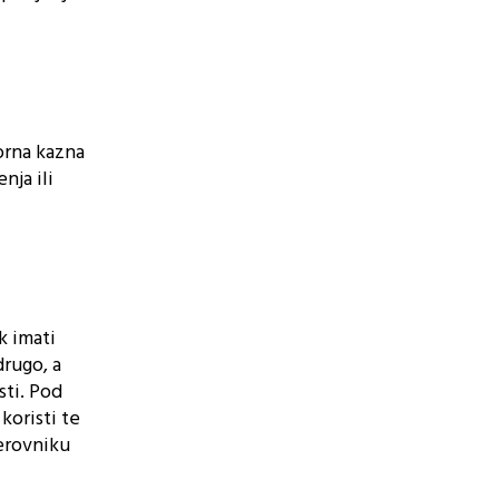
orna kazna
nja ili
k imati
drugo, a
sti. Pod
oristi te
erovniku