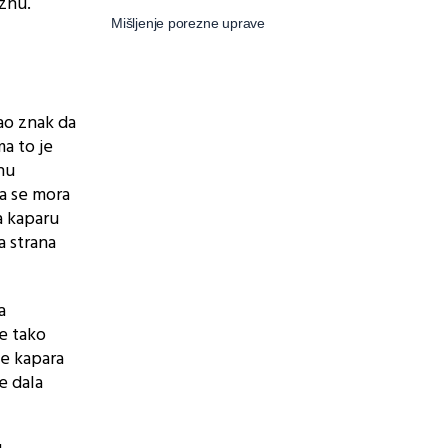
znu.
Mišljenje porezne uprave
kao znak da
ma to je
nu
ra se mora
a kaparu
a strana
a
e tako
se kapara
e dala