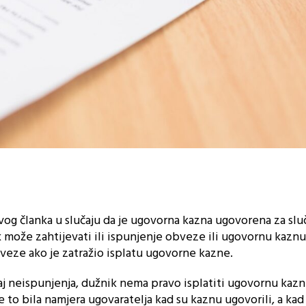
og članka u slučaju da je ugovorna kazna ugovorena za slu
može zahtijevati ili ispunjenje obveze ili ugovornu kaznu
bveze ako je zatražio isplatu ugovorne kazne.
aj neispunjenja, dužnik nema pravo isplatiti ugovornu kazn
e to bila namjera ugovaratelja kad su kaznu ugovorili, a kad