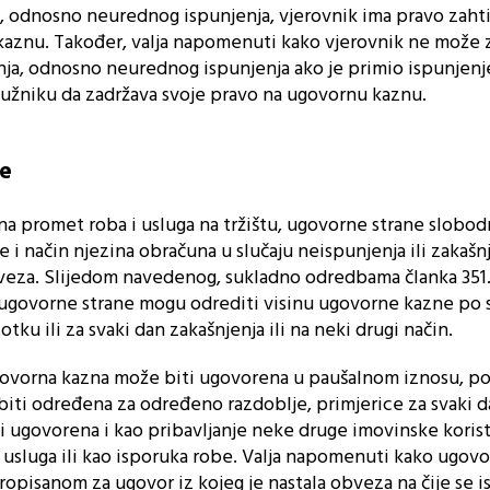
, odnosno neurednog ispunjenja, vjerovnik ima pravo zahtij
aznu. Također, valja napomenuti kako vjerovnik ne može z
ja, odnosno neurednog ispunjenja ako je primio ispunjen
dužniku da zadržava svoje pravo na ugovornu kaznu.
e
a promet roba i usluga na tržištu, ugovorne strane slobod
 i način njezina obračuna u slučaju neispunjenja ili zakašn
veza. Slijedom navedenog, sukladno odredbama članka 351. 
govorne strane mogu odrediti visinu ugovorne kazne po s
tku ili za svaki dan zakašnjenja ili na neki drugi način.
ovorna kazna može biti ugovorena u paušalnom iznosu, pos
iti određena za određeno razdoblje, primjerice za svaki d
i ugovorena i kao pribavljanje neke druge imovinske korist
usluga ili kao isporuka robe. Valja napomenuti kako ugov
opisanom za ugovor iz kojeg je nastala obveza na čije se 