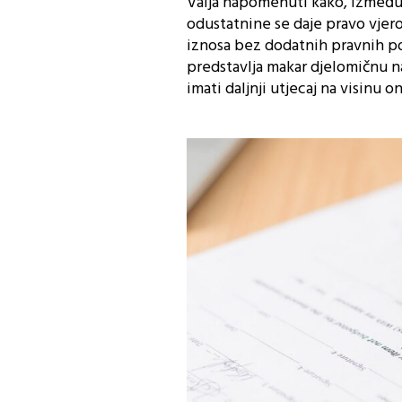
Valja napomenuti kako, između 
odustatnine se daje pravo vjer
iznosa bez dodatnih pravnih pos
predstavlja makar djelomičnu n
imati daljnji utjecaj na visinu o