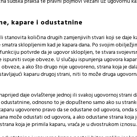
ntna sudska praksa te pravni pojmovi vezani uz ugovornu ka
ne, kapare i odustatnine
li stanovita količina drugih zamjenjivih stvari koji se daje 
 smatra sklopljenim kad je kapara dana. Po svojim obilježji
 funkciju potvrde da je ugovor sklopljen, te stvara svojevrs
 ispuniti svoje obveze. U slučaju ispunjenja ugovora kapa
je obveze, a ako što drugo nije ugovoreno, strana koja je dal
avljajući kaparu drugoj strani, niti to može druga ugovorn
aprijed daje ovlaštenje jednoj ili svakoj ugovornoj strani d
odustatnine, odnosno to je dopušteno samo ako su strank
 kaparu ugovoreno pravo da se odustane od ugovora, onda 
ana može odustati od ugovora, a ako odustane strana koja j
strana koja je primila kaparu, vraća je u dvostrukom iznosu.