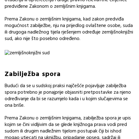
otuđenja ili opterećenja i druge pravno relevantne činjenice
predviđene Zakonom o zemljišnim knjigama.
Prema Zakonu o zemljišnim knjigama, kad zakon predviđa
mogućnost zabilježbe, nju na prijedlog ovlaštene osobe, suda
ili drugoga nadležnog tijela rješenjem određuje zemljišnoknjižni
sud, ako nije što posebno određeno.
Zabilježba spora
Budući da se u sudskoj praksi najčešće pojavljuje zabilježba
spora potrebno je ponajprije objasniti pretpostavke za njeno
određivanje da bi se razumjelo kada i u kojim slučajevima se
ona briše.
Prema Zakonu o zemljišnim knjigama, zabilježba spora je upis
kojim se čini vidljivim da se glede knjižnoga prava vodi pred
sudom ili drugim nadležnim tijelom postupak čiji bi ishod
mogao utjecati na uknjižbu, pripadanje opseg, sadržaj ili