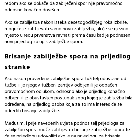
redom ako se dokaže da zabilježeni spor nije pravomoćno
odnosno konačno dovršen.
Ako se zabilježba nakon isteka desetogodišnjeg roka izbriše,
moguće je zahtijevati samo novu zabilježbu, ali će se njezino
mjesto u redu prvenstva ravnati prema času kad je podnesen
novi prijedlog za upis zabilježbe spora.
Brisanje zabilježbe spora na prijedlog
stranke
Ako nakon provedene zabilježbe spora tužitelj odustane od
tužbe ili je njegov tužbeni zahtjev odbijen ili je odbačen
pravomoćnom odlukom, odnosno ako je prijedlog konačno
odbijen ili je obustavljen postupak zbog kojeg je zabilježba bila
određena, na prijedlog osoba koja za to ima interes će se
odrediti brisanje zabilježbe.
Međutim, i prije navedenih uvjeta podnositelj prijedloga za
zabilježbu spora može zahtijevati brisanje zabilježbe spora te
će se prijedlogu udovoljiti ako je na prijedlogu za brisanje