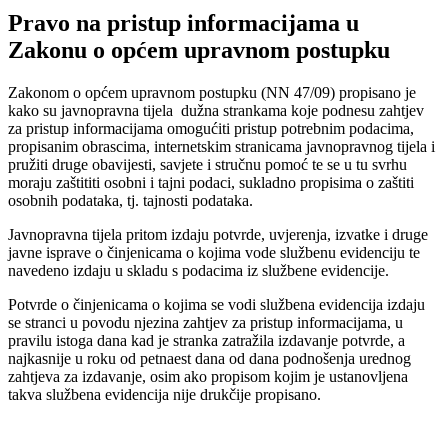
Pravo na pristup informacijama u
Zakonu o općem upravnom postupku
Zakonom o općem upravnom postupku (NN 47/09) propisano je
kako su javnopravna tijela dužna strankama koje podnesu zahtjev
za pristup informacijama omogućiti pristup potrebnim podacima,
propisanim obrascima, internetskim stranicama javnopravnog tijela i
pružiti druge obavijesti, savjete i stručnu pomoć te se u tu svrhu
moraju zaštititi osobni i tajni podaci, sukladno propisima o zaštiti
osobnih podataka, tj. tajnosti podataka.
Javnopravna tijela pritom izdaju potvrde, uvjerenja, izvatke i druge
javne isprave o činjenicama o kojima vode službenu evidenciju te
navedeno izdaju u skladu s podacima iz službene evidencije.
Potvrde o činjenicama o kojima se vodi službena evidencija izdaju
se stranci u povodu njezina zahtjev za pristup informacijama, u
pravilu istoga dana kad je stranka zatražila izdavanje potvrde, a
najkasnije u roku od petnaest dana od dana podnošenja urednog
zahtjeva za izdavanje, osim ako propisom kojim je ustanovljena
takva službena evidencija nije drukčije propisano.