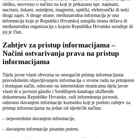
obliku, neovisno o načinu na koji je prikazana npr. napisani,
nacrtani, tiskani, snimljeni, magnetni, optički, elektronički ili neki
drugi zapis. S druge strane, međunarodna informacija je ona
informacija koju je Republici Hrvatskoj ustupila strana država ili
međunarodna organizacija s kojom Republika Hrvatska surađuje ili
joj je član.
Zahtjev za pristup informacijama –
Načini ostvarivanja prava na pristup
informacijama
Tijela javne vlasti obvezna su omogućiti pristup informacijama
pravodobnim objavljivanjem informacija o svome radu na primjeren
i dostupan način, odnosno na internetskim stranicama tijela javne
vlasti ili u javnom glasilu i Središnjem katalogu službenih
dokumenata Republike Hrvatske, radi informiranja javnosti,
odnosno davanjem informacije korisniku koji je podnio zahtjev za
pristup informacijama na jedan od sljedećih načina:
– neposrednim davanjem informacije,
– davanjem informacije pisanim putem,