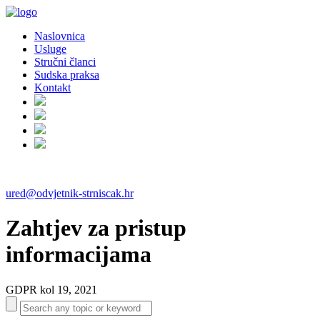
Naslovnica
Usluge
Stručni članci
Sudska praksa
Kontakt
ured@odvjetnik-strniscak.hr
Zahtjev za pristup
informacijama
GDPR
kol 19, 2021