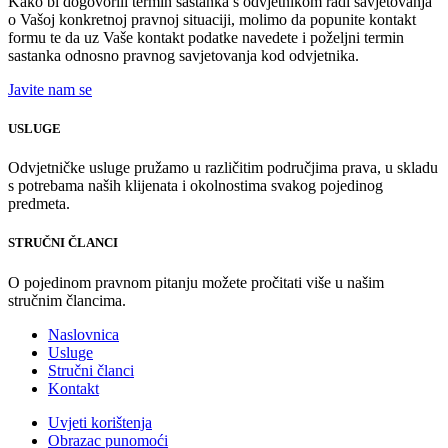
Kako bi dogovorili termin sastanka s odvjetnikom radi savjetovanja
o Vašoj konkretnoj pravnoj situaciji, molimo da popunite kontakt
formu te da uz Vaše kontakt podatke navedete i poželjni termin
sastanka odnosno pravnog savjetovanja kod odvjetnika.
Javite nam se
USLUGE
Odvjetničke usluge pružamo u različitim područjima prava, u skladu
s potrebama naših klijenata i okolnostima svakog pojedinog
predmeta.
STRUČNI ČLANCI
O pojedinom pravnom pitanju možete pročitati više u našim
stručnim člancima.
Naslovnica
Usluge
Stručni članci
Kontakt
Uvjeti korištenja
Obrazac punomoći