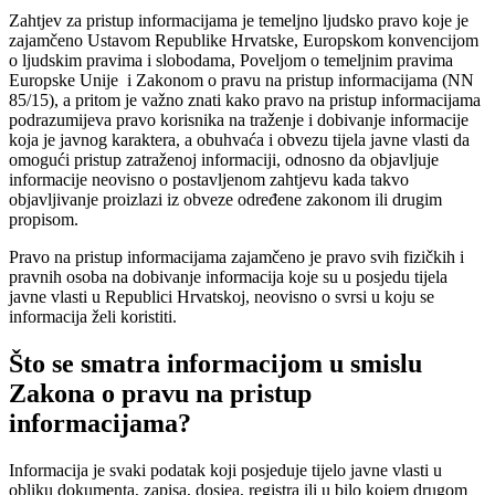
Zahtjev za pristup informacijama je temeljno ljudsko pravo koje je
zajamčeno Ustavom Republike Hrvatske, Europskom konvencijom
o ljudskim pravima i slobodama, Poveljom o temeljnim pravima
Europske Unije i Zakonom o pravu na pristup informacijama (NN
85/15), a pritom je važno znati kako pravo na pristup informacijama
podrazumijeva pravo korisnika na traženje i dobivanje informacije
koja je javnog karaktera, a obuhvaća i obvezu tijela javne vlasti da
omogući pristup zatraženoj informaciji, odnosno da objavljuje
informacije neovisno o postavljenom zahtjevu kada takvo
objavljivanje proizlazi iz obveze određene zakonom ili drugim
propisom.
Pravo na pristup informacijama zajamčeno je pravo svih fizičkih i
pravnih osoba na dobivanje informacija koje su u posjedu tijela
javne vlasti u Republici Hrvatskoj, neovisno o svrsi u koju se
informacija želi koristiti.
Što se smatra informacijom u smislu
Zakona o pravu na pristup
informacijama?
Informacija je svaki podatak koji posjeduje tijelo javne vlasti u
obliku dokumenta, zapisa, dosjea, registra ili u bilo kojem drugom