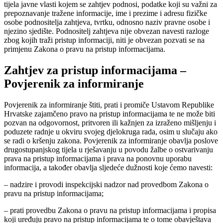
tijela javne vlasti kojem se zahtjev podnosi, podatke koji su važni za
prepoznavanje tražene informacije, ime i prezime i adresu fizičke
osobe podnositelja zahtjeva, tvrtku, odnosno naziv pravne osobe i
njezino sjedište. Podnositelj zahtjeva nije obvezan navesti razloge
zbog kojih traži pristup informaciji, niti je obvezan pozvati se na
primjenu Zakona o pravu na pristup informacijama.
Zahtjev za pristup informacijama –
Povjerenik za informiranje
Povjerenik za informiranje štiti, prati i promiče Ustavom Republike
Hrvatske zajamčeno pravo na pristup informacijama te ne može biti
pozvan na odgovornost, pritvoren ili kažnjen za izraženo mišljenju i
poduzete radnje u okviru svojeg djelokruga rada, osim u slučaju ako
se radi o kršenju zakona. Povjerenik za informiranje obavlja poslove
drugostupanjskog tijela u rješavanju u povodu žalbe o ostvarivanju
prava na pristup informacijama i prava na ponovnu uporabu
informacija, a također obavlja sljedeće dužnosti koje ćemo navesti:
– nadzire i provodi inspekcijski nadzor nad provedbom Zakona o
pravu na pristup informacijama;
– prati provedbu Zakona o pravu na pristup informacijama i propisa
koji uređuju pravo na pristup informacijama te o tome obavještava