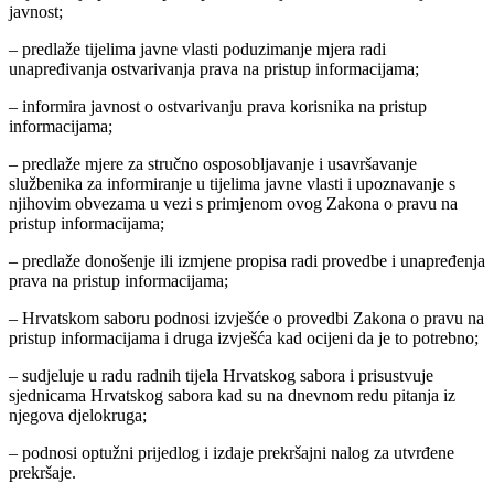
javnost;
– predlaže tijelima javne vlasti poduzimanje mjera radi
unapređivanja ostvarivanja prava na pristup informacijama;
– informira javnost o ostvarivanju prava korisnika na pristup
informacijama;
– predlaže mjere za stručno osposobljavanje i usavršavanje
službenika za informiranje u tijelima javne vlasti i upoznavanje s
njihovim obvezama u vezi s primjenom ovog Zakona o pravu na
pristup informacijama;
– predlaže donošenje ili izmjene propisa radi provedbe i unapređenja
prava na pristup informacijama;
– Hrvatskom saboru podnosi izvješće o provedbi Zakona o pravu na
pristup informacijama i druga izvješća kad ocijeni da je to potrebno;
– sudjeluje u radu radnih tijela Hrvatskog sabora i prisustvuje
sjednicama Hrvatskog sabora kad su na dnevnom redu pitanja iz
njegova djelokruga;
– podnosi optužni prijedlog i izdaje prekršajni nalog za utvrđene
prekršaje.