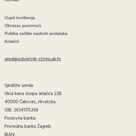
Uvjeti korištenja
Obrazac punomoći
Politika zaštite osobnih podataka
Kolačići
ured@odvjetnik-strniscak.hr
Sjedište ureda:
Ulica bana Josipa Jelačića 22B
40000 Čakovec, Hrvatska
OIB: 26341315268
Poslovna banka:
Privredna banka Zagreb
IBAN: