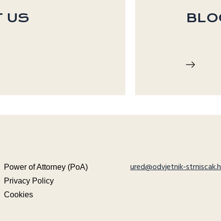
 US
BLO
ured@odvjetnik-strniscak.h
Power of Attorney (PoA)
Privacy Policy
Cookies