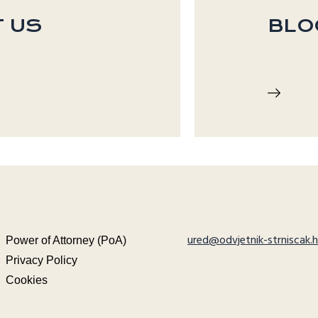
 US
BLO
ured@odvjetnik-strniscak.h
Power of Attorney (PoA)
Privacy Policy
Cookies