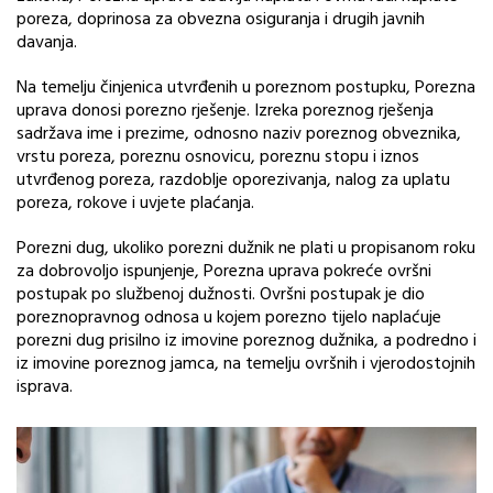
poreza, doprinosa za obvezna osiguranja i drugih javnih
davanja.
Na temelju činjenica utvrđenih u poreznom postupku, Porezna
uprava donosi porezno rješenje. Izreka poreznog rješenja
sadržava ime i prezime, odnosno naziv poreznog obveznika,
vrstu poreza, poreznu osnovicu, poreznu stopu i iznos
utvrđenog poreza, razdoblje oporezivanja, nalog za uplatu
poreza, rokove i uvjete plaćanja.
Porezni dug, ukoliko porezni dužnik ne plati u propisanom roku
za dobrovoljo ispunjenje, Porezna uprava pokreće ovršni
postupak po službenoj dužnosti. Ovršni postupak je dio
poreznopravnog odnosa u kojem porezno tijelo naplaćuje
porezni dug prisilno iz imovine poreznog dužnika, a podredno i
iz imovine poreznog jamca, na temelju ovršnih i vjerodostojnih
isprava.