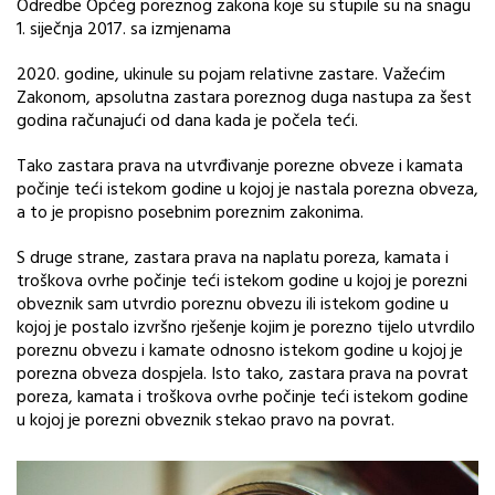
Odredbe Općeg poreznog zakona koje su stupile su na snagu
1. siječnja 2017. sa izmjenama
2020. godine, ukinule su pojam relativne zastare. Važećim
Zakonom, apsolutna zastara poreznog duga nastupa za šest
godina računajući od dana kada je počela teći.
Tako zastara prava na utvrđivanje porezne obveze i kamata
počinje teći istekom godine u kojoj je nastala porezna obveza,
a to je propisno posebnim poreznim zakonima.
S druge strane, zastara prava na naplatu poreza, kamata i
troškova ovrhe počinje teći istekom godine u kojoj je porezni
obveznik sam utvrdio poreznu obvezu ili istekom godine u
kojoj je postalo izvršno rješenje kojim je porezno tijelo utvrdilo
poreznu obvezu i kamate odnosno istekom godine u kojoj je
porezna obveza dospjela. Isto tako, zastara prava na povrat
poreza, kamata i troškova ovrhe počinje teći istekom godine
u kojoj je porezni obveznik stekao pravo na povrat.