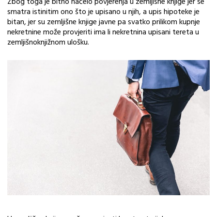
Zbog toga je bitno načelo povjerenja u zemljišne knjige jer se
smatra istinitim ono što je upisano u njih, a upis hipoteke je
bitan, jer su zemljišne knjige javne pa svatko prilikom kupnje
nekretnine može provjeriti ima li nekretnina upisani tereta u
zemljišnoknjižnom ulošku.