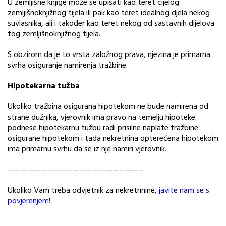
U zemljišne knjige može se upisati kao teret cijelog
zemljišnoknjižnog tijela ili pak kao teret idealnog djela nekog
suvlasnika, ali i također kao teret nekog od sastavnih dijelova
tog zemljišnoknjižnog tijela.
S obzirom da je to vrsta založnog prava, njezina je primarna
svrha osiguranje namirenja tražbine.
Hipotekarna tužba
Ukoliko tražbina osigurana hipotekom ne bude namirena od
strane dužnika, vjerovnik ima pravo na temelju hipoteke
podnese hipotekarnu tužbu radi prisilne naplate tražbine
osigurane hipotekom i tada nekretnina opterećena hipotekom
ima primarnu svrhu da se iz nje namiri vjerovnik.
————————————————————–
Ukoliko Vam treba odvjetnik za nekretnnine,
javite nam se s
povjerenjem
!