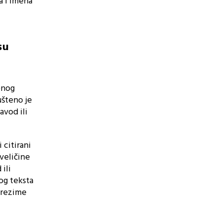
a i imena
su
enog
ušteno je
avod ili
 citirani
veličine
ili
og teksta
prezime