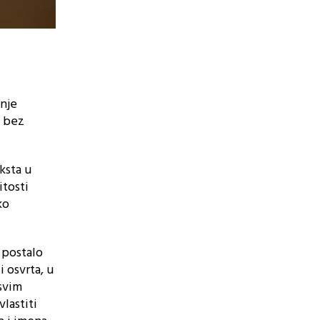
nje
e bez
ksta u
itosti
ko
 postalo
i osvrta, u
 svim
lastiti