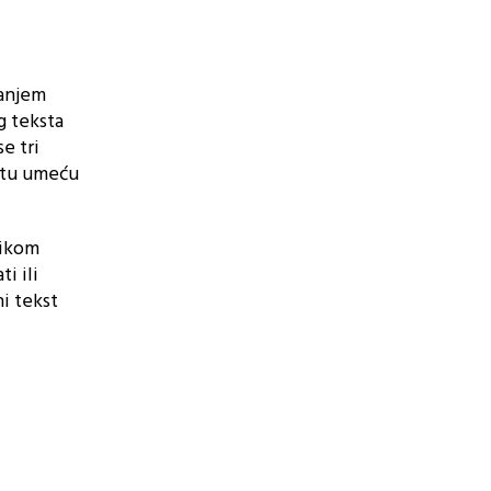
tanjem
og teksta
se tri
tatu umeću
likom
i ili
ni tekst