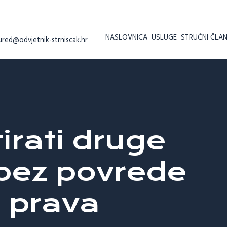
NASLOVNICA
USLUGE
STRUČNI ČLAN
ured@odvjetnik-strniscak.hr
irati druge
bez povrede
h prava