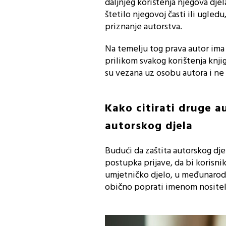
daljnjeg korištenja njegova djel
štetilo njegovoj časti ili ugled
priznanje autorstva.
Na temelju tog prava autor ima 
prilikom svakog korištenja knj
su vezana uz osobu autora i ne
Kako citirati druge a
autorskog djela
Budući da zaštita autorskog dj
postupka prijave, da bi korisni
umjetničko djelo, u međunarodno
obično poprati imenom nositelj