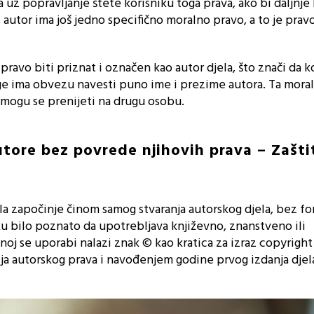
a uz popravljanje štete korisniku toga prava, ako bi daljnje
u, autor ima još jedno specifično moralno pravo, a to je prav
pravo biti priznat i označen kao autor djela, što znači da k
ige ima obvezu navesti puno ime i prezime autora. Ta mora
 mogu se prenijeti na drugu osobu.
utore bez povrede njihovih prava – Zašti
ela započinje činom samog stvaranja autorskog djela, bez f
ku bilo poznato da upotrebljava književno, znanstveno ili
j se uporabi nalazi znak © kao kratica za izraz copyright 
a autorskog prava i navođenjem godine prvog izdanja djel