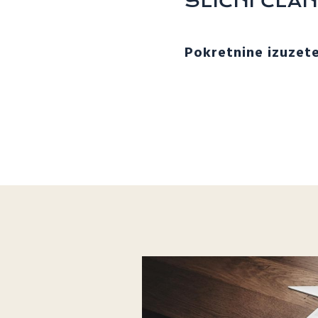
SLIČNI ČLAN
Pokretnine izuzet