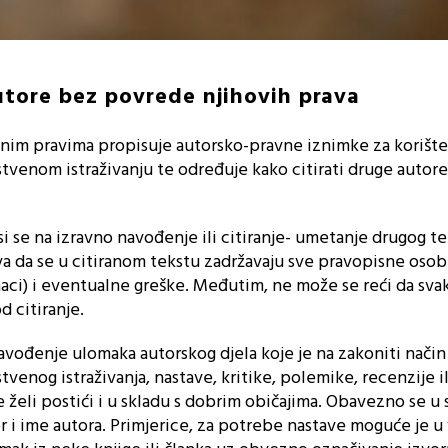
utore bez povrede njihovih prava
nim pravima propisuje autorsko-pravne iznimke za korište
nstvenom istraživanju te određuje kako citirati druge autor
 se na izravno navođenje ili citiranje- umetanje drugog te
va da se u citiranom tekstu zadržavaju sve pravopisne osob
naci) i eventualne greške. Međutim, ne može se reći da sva
d citiranje.
ođenje ulomaka autorskog djela koje je na zakoniti način
tvenog istraživanja, nastave, kritike, polemike, recenzije il
 želi postići i u skladu s dobrim običajima. Obavezno se u
r i ime autora. Primjerice, za potrebe nastave moguće je u v