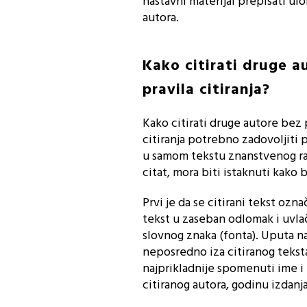
nastavni materijal prepisati ul
autora.
Kako citirati druge a
pravila citiranja?
Kako citirati druge autore bez
citiranja potrebno zadovoljiti pr
u samom tekstu znanstvenog rada
citat, mora biti istaknuti kako 
Prvi je da se citirani tekst ozn
tekst u zaseban odlomak i uvla
slovnog znaka (fonta). Uputa na
neposredno iza citiranog teksta
najprikladnije spomenuti ime i
citiranog autora, godinu izdanja 