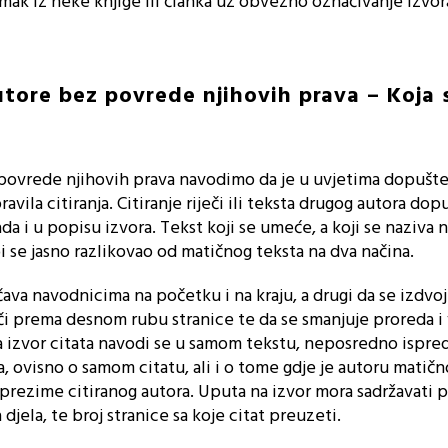
omak iz neke knjige ili članka uz obvezno označivanje izvor
utore bez povrede njihovih prava – Koja 
 povrede njihovih prava navodimo da je u uvjetima dopušt
avila citiranja. Citiranje riječi ili teksta drugog autora dop
 i u popisu izvora. Tekst koji se umeće, a koji se naziva n
bi se jasno razlikovao od matičnog teksta na dva načina.
ačava navodnicima na početku i na kraju, a drugi da se izdvoji
či prema desnom rubu stranice te da se smanjuje proreda i 
 izvor citata navodi se u samom tekstu, neposredno ispred 
, ovisno o samom citatu, ali i o tome gdje je autoru matičn
 prezime citiranog autora. Uputa na izvor mora sadržavati 
djela, te broj stranice sa koje citat preuzeti.