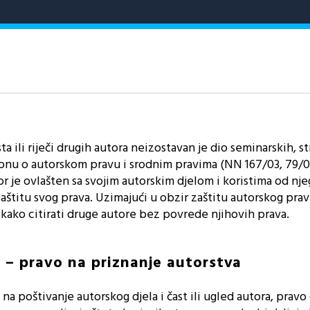
 ili riječi drugih autora neizostavan je dio seminarskih, st
nu o autorskom pravu i srodnim pravima (NN 167/03, 79/07
tor je ovlašten sa svojim autorskim djelom i koristima od nje
 zaštitu svog prava. Uzimajući u obzir zaštitu autorskog prav
kako citirati druge autore bez povrede njihovih prava.
 – pravo na priznanje autorstva
na poštivanje autorskog djela i čast ili ugled autora, prav