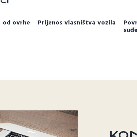
CI
e od ovrhe
Prijenos vlasništva vozila
Povr
suđe
KON