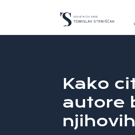
Kako cit
autore 
njihovi