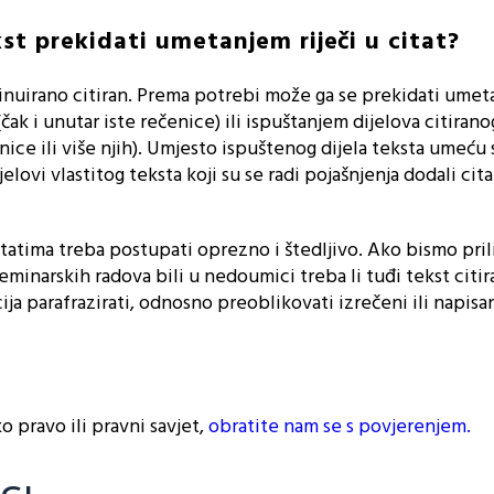
kst prekidati umetanjem riječi u citat?
ntinuirano citiran. Prema potrebi može ga se prekidati ume
 (čak i unutar iste rečenice) ili ispuštanjem dijelova citiran
čenice ili više njih). Umjesto ispuštenog dijela teksta umeću 
elovi vlastitog teksta koji su se radi pojašnjenja dodali ci
itatima treba postupati oprezno i štedljivo. Ako bismo pri
eminarskih radova bili u nedoumici treba li tuđi tekst citirat
cija parafrazirati, odnosno preoblikovati izrečeni ili napisa
 pravo ili pravni savjet,
obratite nam se s povjerenjem.