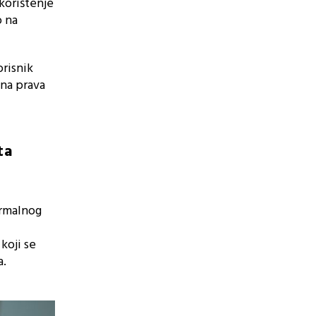
 korištenje
o na
orisnik
lna prava
ta
ormalnog
koji se
a.