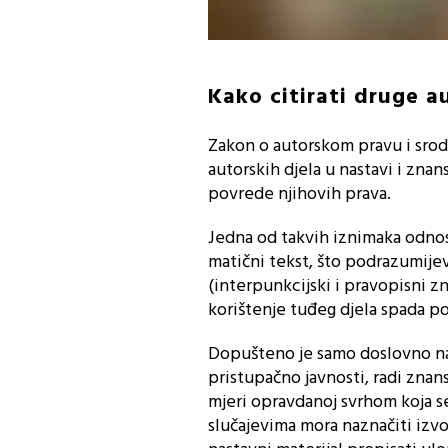
Kako citirati druge a
Zakon o autorskom pravu i srod
autorskih djela u nastavi i zna
povrede njihovih prava.
Jedna od takvih iznimaka odnosi
matični tekst, što podrazumije
(interpunkcijski i pravopisni z
korištenje tuđeg djela spada po
Dopušteno je samo doslovno nav
pristupačno javnosti, radi znans
mjeri opravdanoj svrhom koja se
slučajevima mora naznačiti izvo