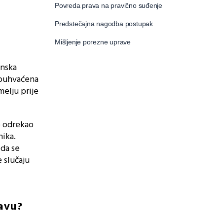
Povreda prava na pravično suđenje
Predstečajna nagodba postupak
Mišljenje porezne uprave
inska
obuhvaćena
elju prije
o odrekao
nika.
 da se
 slučaju
avu?