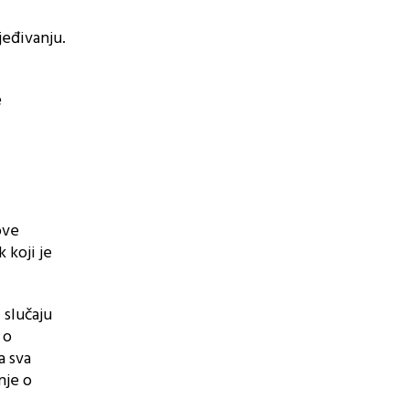
jeđivanju.
e
ove
 koji je
 slučaju
 o
a sva
nje o