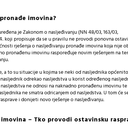
 pronađe imovina?
eđena je Zakonom o nasljeđivanju (NN 48/03, 163/03,
234. koji propisuje da se u pravilu ne provodi ponovna ostav
nosti rješenja o nasljeđivanju pronađe imovina koja nije 
dno pronađenu imovinu raspoređuje novim rješenjem na tem
anju.
 a to su situacije u kojima se neki od nasljednika općenit
se nasljednik odrekao nasljedstva u korist određenog nasljed
d nasljedstva ne odnosi na naknadno pronađenu imovinu te
sljednika ne smatra odricanjem od nasljedstva. U tom će se
sprave i donijeti novo rješenje o nasljeđivanju.
imovina – Tko provodi ostavinsku raspr