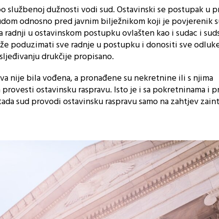
o službenoj dužnosti vodi sud. Ostavinski se postupak u 
dom odnosno pred javnim bilježnikom koji je povjerenik s
a radnji u ostavinskom postupku ovlašten kao i sudac i sud
že poduzimati sve radnje u postupku i donositi sve odluk
sljeđivanju drukčije propisano.
a nije bila vođena, a pronađene su nekretnine ili s njima
 provesti ostavinsku raspravu. Isto je i sa pokretninama i 
 tada sud provodi ostavinsku raspravu samo na zahtjev zain