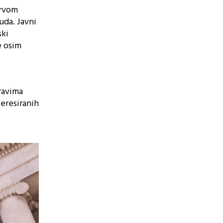
prvom
uda. Javni
ski
e osim
pravima
teresiranih