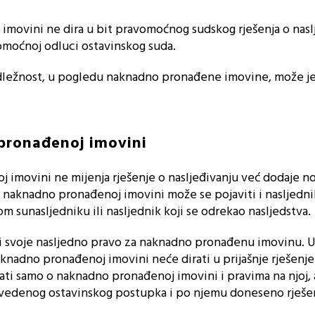
movini ne dira u bit pravomoćnog sudskog rješenja o nasl
vomoćnoj odluci ostavinskog suda.
dležnost, u pogledu naknadno pronađene imovine, može j
pronađenoj imovini
 imovini ne mijenja rješenje o nasljeđivanju već dodaje n
 naknadno pronađenoj imovini može se pojaviti i nasljednik
m sunasljedniku ili nasljednik koji se odrekao nasljedstva.
ti svoje nasljedno pravo za naknadno pronađenu imovinu. U
aknadno pronađenoj imovini neće dirati u prijašnje rješenje
vati samo o naknadno pronađenoj imovini i pravima na njoj, 
provedenog ostavinskog postupka i po njemu doneseno rješe