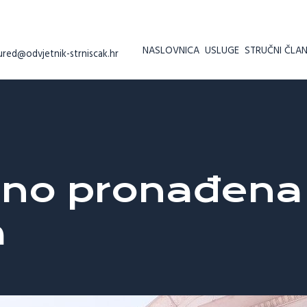
NASLOVNICA
USLUGE
STRUČNI ČLAN
ured@odvjetnik-strniscak.hr
no pronađena
a