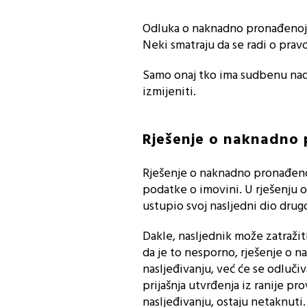
Odluka o naknadno pronađenoj i
Neki smatraju da se radi o pra
Samo onaj tko ima sudbenu na
izmijeniti.
Rješenje o naknadno 
Rješenje o naknadno pronađenoj
podatke o imovini. U rješenju o
ustupio svoj nasljedni dio drugo
Dakle, nasljednik može zatraži
da je to nesporno, rješenje o n
nasljeđivanju, već će se odluči
prijašnja utvrđenja iz ranije 
nasljeđivanju, ostaju netaknuti.