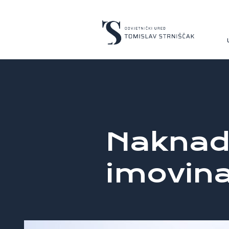
Naknad
imovin