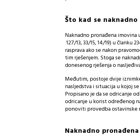
Što kad se naknadno
Naknadno pronađena imovina ur
127/13, 33/15, 14/19) u članku 
rasprava ako se nakon pravomoć
tim rješenjem. Stoga se nakna
donesenog rješenja o nasljeđiv
Međutim, postoje dvije iznimke,
nasljedstva i situacija u kojoj 
Propisano je da se odricanje o
odricanje u korist određenog na
ponoviti provedba ostavinske ra
Naknadno pronađena 