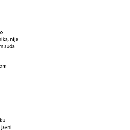
 o
ika, nije
om suda
nom
sku
 javni