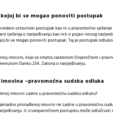
 kojoj bi se mogao ponoviti postupak
ovedeni ostavinski postupak kao ni u pravomoćno rješenje
jeni rješenja o nasljeđivanju kao niti o pojavi novog nasljedn
kojoj bi se mogao ponoviti postupak. Taj je postupak odluk
enoj imovini, koje se smatra zasebnom činjeničnom i prav
omenutom članku 234. Zakona o nasljeđivanju.
imovina –pravomoćna sudska odluka
đenoj imovini zadire u pravomoćnu sudsku odluku?
 naknadno pronađenoj imovini ne zadire u pravomoćnu sud
asljeđivanju. U izvanparničnom postupku može odlučivati i