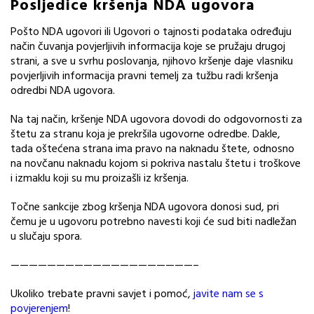
Posljedice kršenja NDA ugovora
Pošto NDA ugovori ili Ugovori o tajnosti podataka određuju
način čuvanja povjerljivih informacija koje se pružaju drugoj
strani, a sve u svrhu poslovanja, njihovo kršenje daje vlasniku
povjerljivih informacija pravni temelj za tužbu radi kršenja
odredbi NDA ugovora.
Na taj način, kršenje NDA ugovora dovodi do odgovornosti za
štetu za stranu koja je prekršila ugovorne odredbe. Dakle,
tada oštećena strana ima pravo na naknadu štete, odnosno
na novčanu naknadu kojom si pokriva nastalu štetu i troškove
i izmaklu koji su mu proizašli iz kršenja.
Točne sankcije zbog kršenja NDA ugovora donosi sud, pri
čemu je u ugovoru potrebno navesti koji će sud biti nadležan
u slučaju spora.
————————————————————–
Ukoliko trebate pravni savjet i pomoć,
javite nam se s
povjerenjem
!