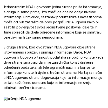
Jednostranim NDA ugovorom jedna strana pruža informacije,
a druga ih samo prima, što znači da ona ne odaje nikakve
informacije. Primjerice, sastanak poduzetnika s investitorima
može od njih zatražiti da prvo potpišu NDA ugovor kako bi
zaštitili povjerljivost svoje jedinstvene poslovne ideje te ih
time spriječili da dijele određene informacije koje se smatraju
osjetljivima ili čak samo neugodnima.
S druge strane, kod dvostranih NDA ugovora obje strane
istovremeno i pružaju i primaju informacije. Dakle, NDA
ugovori ili Ugovori o tajnosti podataka se obično koriste kada
dvije strane smatraju da im je zajednička korist dijeljenje
određenih podataka, ali žele ograničiti način na koji se te
informacije koriste ili dijele s trećim stranama. Na taj se način
u NDA ugovoru strane dogovaraju koje to informacije moraju
ostati zaštićene, odnosno koje se informacije ne smiju
otkrivati trećim stranama.