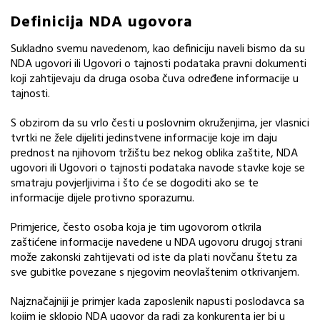
Definicija NDA ugovora
Sukladno svemu navedenom, kao definiciju naveli bismo da su
NDA ugovori ili Ugovori o tajnosti podataka pravni dokumenti
koji zahtijevaju da druga osoba čuva određene informacije u
tajnosti.
S obzirom da su vrlo česti u poslovnim okruženjima, jer vlasnici
tvrtki ne žele dijeliti jedinstvene informacije koje im daju
prednost na njihovom tržištu bez nekog oblika zaštite, NDA
ugovori ili Ugovori o tajnosti podataka navode stavke koje se
smatraju povjerljivima i što će se dogoditi ako se te
informacije dijele protivno sporazumu.
Primjerice, često osoba koja je tim ugovorom otkrila
zaštićene informacije navedene u NDA ugovoru drugoj strani
može zakonski zahtijevati od iste da plati novčanu štetu za
sve gubitke povezane s njegovim neovlaštenim otkrivanjem.
Najznačajniji je primjer kada zaposlenik napusti poslodavca sa
kojim je sklopio NDA ugovor da radi za konkurenta jer bi u