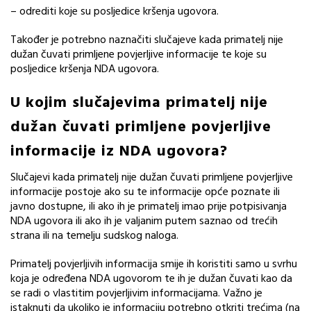
– odrediti koje su posljedice kršenja ugovora.
Također je potrebno naznačiti slučajeve kada primatelj nije
dužan čuvati primljene povjerljive informacije te koje su
posljedice kršenja NDA ugovora.
U kojim slučajevima primatelj nije
dužan čuvati primljene povjerljive
informacije iz NDA ugovora?
Slučajevi kada primatelj nije dužan čuvati primljene povjerljive
informacije postoje ako su te informacije opće poznate ili
javno dostupne, ili ako ih je primatelj imao prije potpisivanja
NDA ugovora ili ako ih je valjanim putem saznao od trećih
strana ili na temelju sudskog naloga.
Primatelj povjerljivih informacija smije ih koristiti samo u svrhu
koja je određena NDA ugovorom te ih je dužan čuvati kao da
se radi o vlastitim povjerljivim informacijama. Važno je
istaknuti da ukoliko je informaciju potrebno otkriti trećima (na