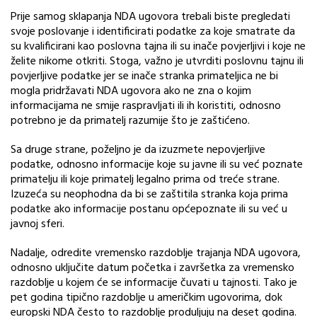
Prije samog sklapanja NDA ugovora trebali biste pregledati
svoje poslovanje i identificirati podatke za koje smatrate da
su kvalificirani kao poslovna tajna ili su inače povjerljivi i koje ne
želite nikome otkriti. Stoga, važno je utvrditi poslovnu tajnu ili
povjerljive podatke jer se inače stranka primateljica ne bi
mogla pridržavati NDA ugovora ako ne zna o kojim
informacijama ne smije raspravljati ili ih koristiti, odnosno
potrebno je da primatelj razumije što je zaštićeno.
Sa druge strane, poželjno je da izuzmete nepovjerljive
podatke, odnosno informacije koje su javne ili su već poznate
primatelju ili koje primatelj legalno prima od treće strane.
Izuzeća su neophodna da bi se zaštitila stranka koja prima
podatke ako informacije postanu općepoznate ili su već u
javnoj sferi.
Nadalje, odredite vremensko razdoblje trajanja NDA ugovora,
odnosno uključite datum početka i završetka za vremensko
razdoblje u kojem će se informacije čuvati u tajnosti. Tako je
pet godina tipično razdoblje u američkim ugovorima, dok
europski NDA često to razdoblje produljuju na deset godina.