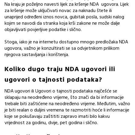
Na kraju je poželjno navesti lijek za kršenje NDA ugovora. Lijek
za kršenje može uključivati novac za naknadu štete ili
unaprijed određeni iznos novca, gubitak posla, sudski nalog
kojim se navodi da stranka koja krši zakone ne može dalje
objavljivati ​​povjerljive podatke i slično.
Stoga, iako je na internetu dostupno mnogo predložaka NDA
ugovora, važno je konzultirati se sa odvjetnikom prilikom
njegova sastavljanja i korištenja.
Koliko dugo traju NDA ugovori ili
ugovori o tajnosti podataka?
NDA ugovori ili Ugovori o tajnosti podataka najčešće se
sklapaju na neodređeno vrijeme, što znači da bi informacije
trebale biti zaštićene na neodređeno vrijeme. Međutim, važno
je biti realan o duljini vremena te razmotriti hoće li informacije
koje se pokušavaju zaštititi zapravo imati bilo kakvu
vrijednost za godinu, dvije, pet godina i slično.