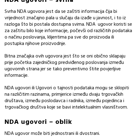
NDA ugovori – svrha
Svrha NDA ugovora jest da se zaštiti informacija čija bi
vrijednost značajno pala u slučaju da izađe u javnost, i to iz
razloga što bi postala dostupna svima. NDA ugovor koristi se
za zaštitu bilo koje informacije, počevši od različitih podataka
o načinu poslovanja, klijentima pa sve do proizvoda ili
postupka njihove proizvodnje.
Bitna značajka ovih ugovora jest što se oni obično sklapaju
prije početka zajedničkog predviđenog poslovanja između
ugovornih strana jer se tako preventivno štite povjerljive
informacije.
NDA ugovori ili Ugovori o tajnosti podataka mogu se sklopiti
na različitim razinama, primjerice između dvaju trgovačkih
društava, između poslodavca i radnika, između pojedinca i
trgovačkog društva koje se bavi intelektualnim vlasništvom.
NDA ugovori – oblik
NDA ugovor može biti jednostrani ili dvostrani.