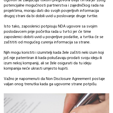
Ugovori se zaključuju tokom pregovora dviju tvrtka jer zbog
potencijalne mogućnosti partnerstva i zajedničkog rada na
projektima, moraju dati dio svojih povjerljivih informacija
drugoj strani da bi dobili uvid u poslovanje druge tvrtke.
Isto tako, zaposlenici potpisuju NDA ugovore sa svojim
poslodavcem prije početka rada u tvrtci jer će time
zaposlenici dobiti uvid u povjerljive podatke, a tvrtka će se
zaštititi od mogućeg curenja informacija sa strane.
Njih mogu koristiti i izumitelji kada žele zaštiti neki izum koji
još nije patentiran ili kada pokušavaju prodati svoju ideju ili
izum nekoj kompaniji, ali se žele osigurati da tu ideju
kompanija neće ukrasti umjesto kupiti.
Važno je napomenuti da Non Disclosure Agreement postaje
valjan onog trenutka kada ga ugovorne strane potpišu.