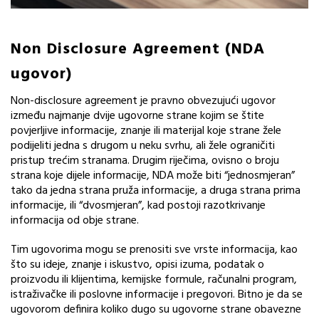
Non Disclosure Agreement (NDA
ugovor)
Non-disclosure agreement je pravno obvezujući ugovor
između najmanje dvije ugovorne strane kojim se štite
povjerljive informacije, znanje ili materijal koje strane žele
podijeliti jedna s drugom u neku svrhu, ali žele ograničiti
pristup trećim stranama. Drugim riječima, ovisno o broju
strana koje dijele informacije, NDA može biti “jednosmjeran”
tako da jedna strana pruža informacije, a druga strana prima
informacije, ili “dvosmjeran”, kad postoji razotkrivanje
informacija od obje strane.
Tim ugovorima mogu se prenositi sve vrste informacija, kao
što su ideje, znanje i iskustvo, opisi izuma, podatak o
proizvodu ili klijentima, kemijske formule, računalni program,
istraživačke ili poslovne informacije i pregovori. Bitno je da se
ugovorom definira koliko dugo su ugovorne strane obavezne