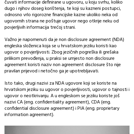
čuvati informacije definirane u ugovoru, u koju svrhu, koliko
dugo i njihov doseg korištenja, te koji su kazneni postupci,
odnosno vrlo rigorozne financijske kazne ukoliko neka od
ugovornih strana ne poštuje ugovor nego otkrije neku od
povjerljivih informacija trećoj strani.
Važno je napomenuti da je non disclosure agreement (NDA)
engleska složenica koja se u hrvatskom jeziku koristi kao
ugovor o povjerljivosti. Zbog jezičnih pogreška ili grešaka
prilikom prevođenja, u praksi se umjesto non disclosure
agreement koristi naziv non agreement disclosure što nije
pravilan prijevod i netočno ga je upotrebljavati.
Isto tako, drugi nazivi za NDA ugovore koji se koriste na
hrvatskom jeziku su ugovor o povjerljivosti, ugovor o tajnosti i
ugovor o neotkrivanju. A u engleskom se jeziku koriste još
nazivi CA (eng. confidentiality agreement), CDA (eng.
confidential disclosure agreement) i PIA (eng. proprietary
information agreement).