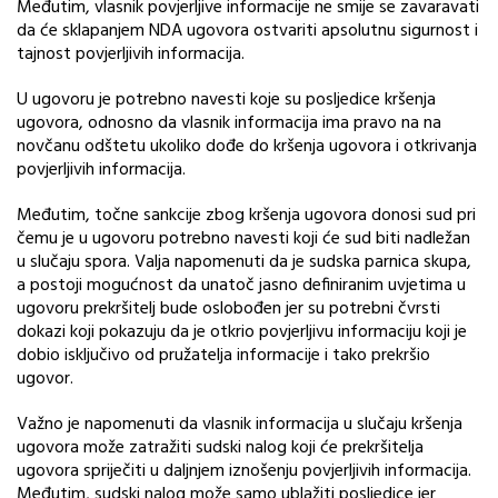
Međutim, vlasnik povjerljive informacije ne smije se zavaravati
da će sklapanjem NDA ugovora ostvariti apsolutnu sigurnost i
tajnost povjerljivih informacija.
U ugovoru je potrebno navesti koje su posljedice kršenja
ugovora, odnosno da vlasnik informacija ima pravo na na
novčanu odštetu ukoliko dođe do kršenja ugovora i otkrivanja
povjerljivih informacija.
Međutim, točne sankcije zbog kršenja ugovora donosi sud pri
čemu je u ugovoru potrebno navesti koji će sud biti nadležan
u slučaju spora. Valja napomenuti da je sudska parnica skupa,
a postoji mogućnost da unatoč jasno definiranim uvjetima u
ugovoru prekršitelj bude oslobođen jer su potrebni čvrsti
dokazi koji pokazuju da je otkrio povjerljivu informaciju koji je
dobio isključivo od pružatelja informacije i tako prekršio
ugovor.
Važno je napomenuti da vlasnik informacija u slučaju kršenja
ugovora može zatražiti sudski nalog koji će prekršitelja
ugovora spriječiti u daljnjem iznošenju povjerljivih informacija.
Međutim, sudski nalog može samo ublažiti posljedice jer