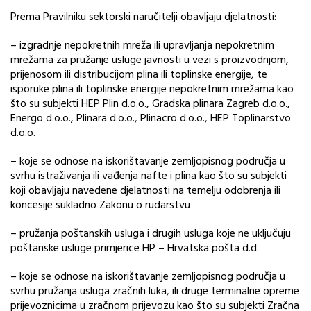
Prema Pravilniku sektorski naručitelji obavljaju djelatnosti:
– izgradnje nepokretnih mreža ili upravljanja nepokretnim
mrežama za pružanje usluge javnosti u vezi s proizvodnjom,
prijenosom ili distribucijom plina ili toplinske energije, te
isporuke plina ili toplinske energije nepokretnim mrežama kao
što su subjekti HEP Plin d.o.o., Gradska plinara Zagreb d.o.o.,
Energo d.o.o., Plinara d.o.o., Plinacro d.o.o., HEP Toplinarstvo
d.o.o.
– koje se odnose na iskorištavanje zemljopisnog područja u
svrhu istraživanja ili vađenja nafte i plina kao što su subjekti
koji obavljaju navedene djelatnosti na temelju odobrenja ili
koncesije sukladno Zakonu o rudarstvu
– pružanja poštanskih usluga i drugih usluga koje ne uključuju
poštanske usluge primjerice HP – Hrvatska pošta d.d.
– koje se odnose na iskorištavanje zemljopisnog područja u
svrhu pružanja usluga zračnih luka, ili druge terminalne opreme
prijevoznicima u zračnom prijevozu kao što su subjekti Zračna