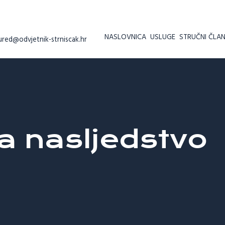
NASLOVNICA
USLUGE
STRUČNI ČLAN
ured@odvjetnik-strniscak.hr
a nasljedstvo