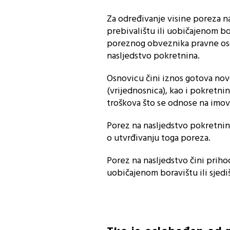
Za određivanje visine poreza n
prebivalištu ili uobičajenom b
poreznog obveznika pravne oso
nasljedstvo pokretnina.
Osnovicu čini iznos gotova novc
(vrijednosnica), kao i pokretni
troškova što se odnose na imovi
Porez na nasljedstvo pokretnin
o utvrđivanju toga poreza.
Porez na nasljedstvo čini prih
uobičajenom boravištu ili sjedi