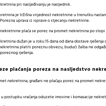
etnina pri nasljeđivanju je nasljednik.
etnina je tržišna vrijednost nekretnine u trenutku nasta
orezna uprava iz isprave o stjecanju nekretnine.
 nekretnine plaća se porez na promet nekretnina po stopi
etnina dužan je u roku 15 dana od dana dostave rješenja 
nekretnina platiti poreznu obvezu, budući žalba ne odgađ
 poreznog rješenja.
eze plaćanja poreza na nasljedstvo nekr
et nekretnina, građani ne plaćaju porez na promet nekre
 u postupku vraćanja oduzete imovine i komasacije nekret