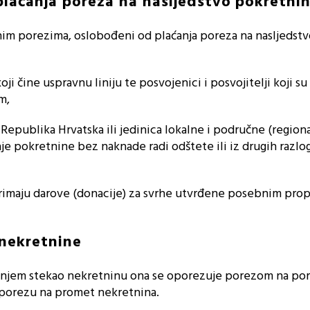
plaćanja poreza na nasljedstvo pokretni
nim porezima, oslobođeni od plaćanja poreza na nasljedst
oji čine uspravnu liniju te posvojenici i posvojitelji koji s
m,
 Republika Hrvatska ili jedinica lokalne i područne (region
e pokretnine bez naknade radi odštete ili iz drugih razlog
primaju darove (donacije) za svrhe utvrđene posebnim prop
 nekretnine
ivanjem stekao nekretninu ona se oporezuje porezom na po
porezu na promet nekretnina.