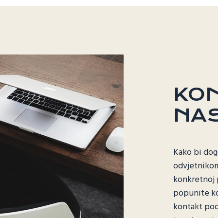
KON
NA
Kako bi dog
odvjetnikom
konkretnoj 
popunite ko
kontakt pod