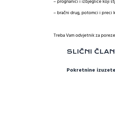
– prognanici i izbjeglice koji
– bračni drug, potomci i preci ko
Treba Vam odvjetnik za porez
SLIČNI ČLAN
Pokretnine izuzet