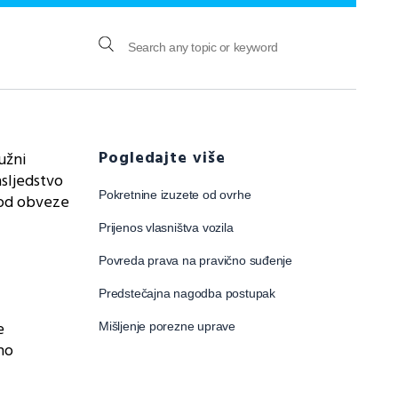
Pogledajte više
užni
asljedstvo
Pokretnine izuzete od ovrhe
i od obveze
Prijenos vlasništva vozila
Povreda prava na pravično suđenje
Predstečajna nagodba postupak
e
Mišljenje porezne uprave
no