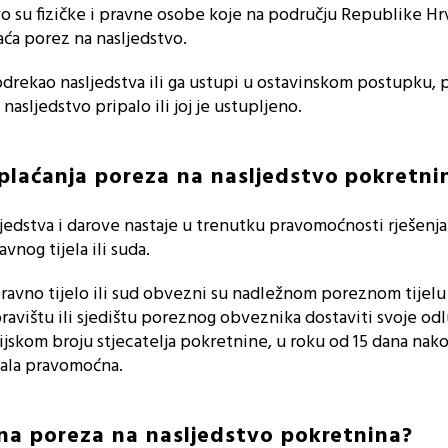
o su fizičke i pravne osobe koje na području Republike Hr
aća porez na nasljedstvo.
odrekao nasljedstva ili ga ustupi u ostavinskom postupku, 
nasljedstvo pripalo ili joj je ustupljeno.
plaćanja poreza na nasljedstvo pokretni
jedstva i darove nastaje u trenutku pravomoćnosti rješenja
vnog tijela ili suda.
pravno tijelo ili sud obvezni su nadležnom poreznom tijel
ravištu ili sjedištu poreznog obveznika dostaviti svoje od
jskom broju stjecatelja pokretnine, u roku od 15 dana nako
tala pravomoćna.
ina poreza na nasljedstvo pokretnina?