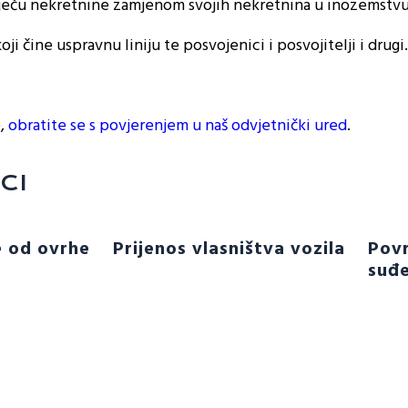
 stječu nekretnine zamjenom svojih nekretnina u inozemstvu
ji čine uspravnu liniju te posvojenici i posvojitelji i drugi.
e,
obratite se s povjerenjem u naš odvjetnički ured
.
CI
e od ovrhe
Prijenos vlasništva vozila
Povr
suđe