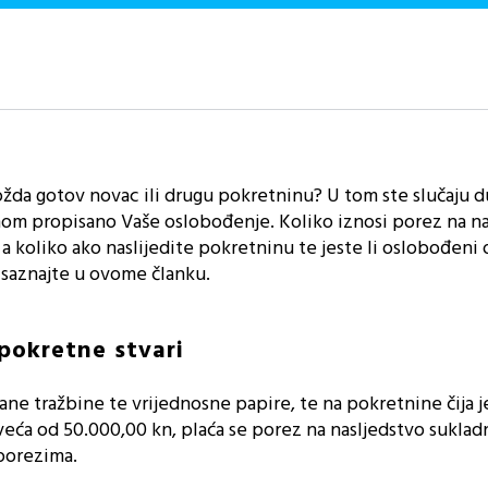
možda gotov novac ili drugu pokretninu? U tom ste slučaju d
onom propisano Vaše oslobođenje. Koliko iznosi porez na n
 a koliko ako naslijedite pokretninu te jeste li oslobođen
 saznajte u ovome članku.
pokretne stvari
ne tražbine te vrijednosne papire, te na pokretnine čija j
veća od 50.000,00 kn, plaća se porez na nasljedstvo suklad
porezima.