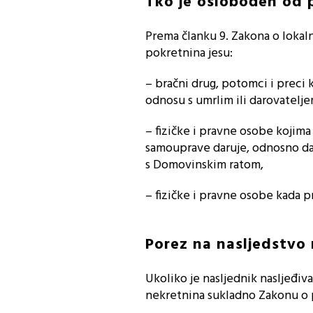
Tko je oslobođen od 
Prema članku 9. Zakona o lokal
pokretnina jesu:
– bračni drug, potomci i preci k
odnosu s umrlim ili darovatelje
– fizičke i pravne osobe kojima
samouprave daruje, odnosno daj
s Domovinskim ratom,
– fizičke i pravne osobe kada 
Porez na nasljedstvo
Ukoliko je nasljednik nasljeđ
nekretnina sukladno Zakonu o 