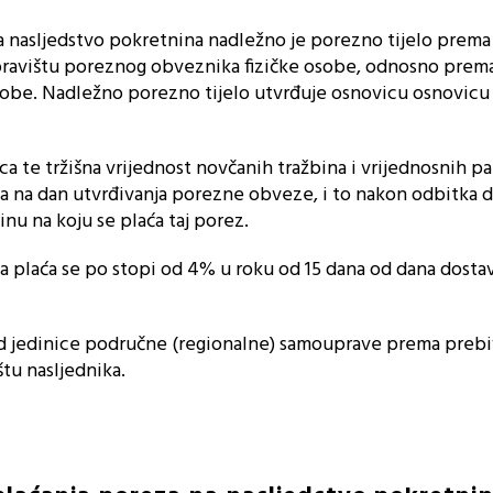
a nasljedstvo pokretnina nadležno je porezno tijelo prema
oravištu poreznog obveznika fizičke osobe, odnosno prema
be. Nadležno porezno tijelo utvrđuje osnovicu osnovicu
a te tržišna vrijednost novčanih tražbina i vrijednosnih pa
na na dan utvrđivanja porezne obveze, i to nakon odbitka 
nu na koju se plaća taj porez.
a plaća se po stopi od 4% u roku od 15 dana od dana dostav
od jedinice područne (regionalne) samouprave prema prebiva
štu nasljednika.