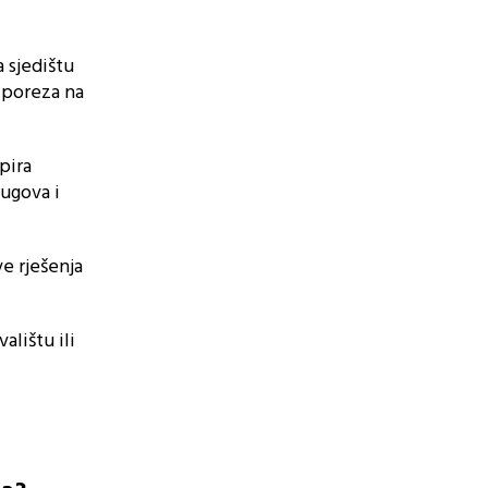
 sjedištu
 poreza na
pira
dugova i
e rješenja
lištu ili