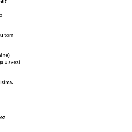
na?
vo
u u tom
alne)
a u svezi
isima.
rez