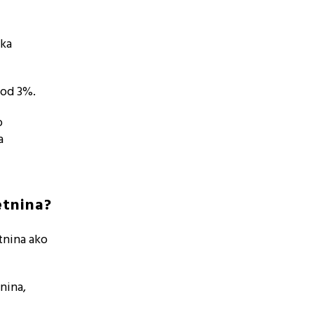
nka
 od 3%.
o
a
etnina?
tnina ako
nina,