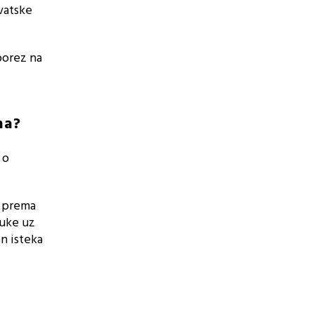
vatske
porez na
na?
 o
u prema
luke uz
n isteka