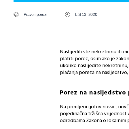
Pravo i porezi
LIS 13, 2020
Naslijedili ste nekretninu ili 
platiti porez, osim ako je zak
ukoliko naslijedite nekretninu,
plaćanja poreza na nasljedstvo,
Porez na nasljedstvo 
Na primljeni gotov novac, novča
pojedinačna tržišna vrijednost 
odredbama Zakona o lokalnim 