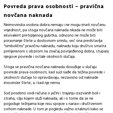
Povreda prava osobnosti – pravična
novčana naknada
Neimovinska osobna dobra nemaju i ne mogu imati novčanu
vrijednost, pa stoga novčana naknada nikada ne može biti
ekvivalent pretrpljenog gubitka, odnosno ne može biti
poravnanje štete u doslovnom smislu, već ona predstavlja
“simboličnu” pravičnu naknadu, naknadu koju društvo smatra
primjerenom s obzirom na značaj povrijeđenog dobra, stupanj
njegove povrede i ostale okolnosti slučaja.
Stoga se pravična novčana naknada dosuđuje u slučaju
povrede prava osobnosti, kad sud nađe da težina povrede i
okolnosti slučaja to opravdavaju, nezavisno od naknade
imovinske štete, a i kad nje nema.
Sud posebno vodi računa o jačini i trajanju izazvanih boli i
straha, cilju kojem služi naknada, ali i o tome da se ne
pogoduje težnjama koje nisu spojive s naravi i društvenom
svrhom naknade. U tom je pogledu važno istaknuti kako se