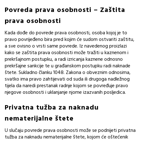
Povreda prava osobnosti – Zaštita
prava osobnosti
Kada dođe do povrede prava osobnosti, osoba kojoj je to
pravo povrijeđeno bira pred kojim će sudom ostvariti zaštitu,
a sve ovisno o vrsti same povrede. Iz navedenog proizlazi
kako se zaštita prava osobnosti može tražiti u kaznenom i
prekršajnom postupku, a radi izricanja kaznene odnosno
prekršajne sankcije te u građanskom postupku radi naknade
štete. Sukladno članku 1048. Zakona o obveznim odnosima,
svatko ima pravo zahtijevati od suda ili drugoga nadležnog
tijela da naredi prestanak radnje kojom se povređuje pravo
njegove osobnosti i uklanjanje njome izazvanih posljedica.
Privatna tužba za naknadu
nematerijalne štete
U slučaju povrede prava osobnosti može se podnijeti privatna
tužba za naknadu nematerijalne štete, kojom će oštećenik