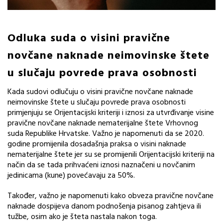
Odluka suda o visini pravične
novčane naknade neimovinske štete
u slučaju povrede prava osobnosti
Kada sudovi odlučuju o visini pravične novčane naknade
neimovinske štete u slučaju povrede prava osobnosti
primjenjuju se Orijentacijski kriteriji i iznosi za utvrđivanje visine
pravične novčane naknade nematerijalne štete Vrhovnog
suda Republike Hrvatske. Važno je napomenuti da se 2020.
godine promijenila dosadašnja praksa o visini naknade
nematerijalne štete jer su se promijenili Orijentacijski kriteriji na
način da se tada prihvaćeni iznosi naznačeni u novčanim
jedinicama (kune) povećavaju za 50%.
Također, važno je napomenuti kako obveza pravične novčane
naknade dospijeva danom podnošenja pisanog zahtjeva ili
tužbe, osim ako je šteta nastala nakon toga.