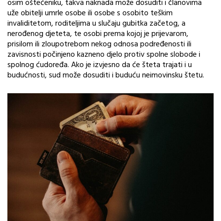
osim oštećeniku, takva naknada može dosuditi i članovima
uže obitelji umrle osobe ili osobe s osobito teškim
invaliditetom, roditeljima u slučaju gubitka začetog, a
nerođenog djeteta, te osobi prema kojoj je prijevarom,
prisilom ili zloupotrebom nekog odnosa podređenosti ili
zavisnosti počinjeno kazneno djelo protiv spolne slobode i
spolnog ćudoređa. Ako je izvjesno da će šteta trajati i u
budućnosti, sud može dosuditi i buduću neimovinsku štetu.