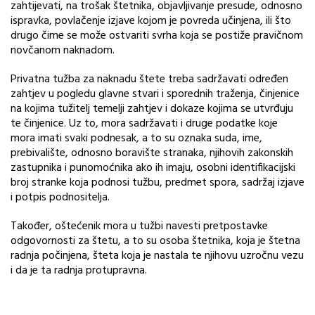
zahtijevati, na trošak štetnika, objavljivanje presude, odnosno
ispravka, povlačenje izjave kojom je povreda učinjena, ili što
drugo čime se može ostvariti svrha koja se postiže pravičnom
novčanom naknadom.
Privatna tužba za naknadu štete treba sadržavati određen
zahtjev u pogledu glavne stvari i sporednih traženja, činjenice
na kojima tužitelj temelji zahtjev i dokaze kojima se utvrđuju
te činjenice. Uz to, mora sadržavati i druge podatke koje
mora imati svaki podnesak, a to su oznaka suda, ime,
prebivalište, odnosno boravište stranaka, njihovih zakonskih
zastupnika i punomoćnika ako ih imaju, osobni identifikacijski
broj stranke koja podnosi tužbu, predmet spora, sadržaj izjave
i potpis podnositelja.
Također, oštećenik mora u tužbi navesti pretpostavke
odgovornosti za štetu, a to su osoba štetnika, koja je štetna
radnja počinjena, šteta koja je nastala te njihovu uzročnu vezu
i da je ta radnja protupravna.