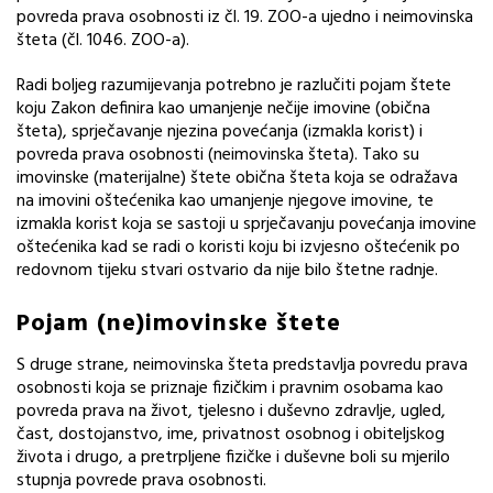
povreda prava osobnosti iz čl. 19. ZOO-a ujedno i neimovinska
šteta (čl. 1046. ZOO-a).
Radi boljeg razumijevanja potrebno je razlučiti pojam štete
koju Zakon definira kao umanjenje nečije imovine (obična
šteta), sprječavanje njezina povećanja (izmakla korist) i
povreda prava osobnosti (neimovinska šteta). Tako su
imovinske (materijalne) štete obična šteta koja se odražava
na imovini oštećenika kao umanjenje njegove imovine, te
izmakla korist koja se sastoji u sprječavanju povećanja imovine
oštećenika kad se radi o koristi koju bi izvjesno oštećenik po
redovnom tijeku stvari ostvario da nije bilo štetne radnje.
Pojam (ne)imovinske štete
S druge strane, neimovinska šteta predstavlja povredu prava
osobnosti koja se priznaje fizičkim i pravnim osobama kao
povreda prava na život, tjelesno i duševno zdravlje, ugled,
čast, dostojanstvo, ime, privatnost osobnog i obiteljskog
života i drugo, a pretrpljene fizičke i duševne boli su mjerilo
stupnja povrede prava osobnosti.