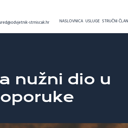
NASLOVNICA
USLUGE
STRUČNI ČLAN
ured@odvjetnik-strniscak.hr
a nužni dio u
 oporuke