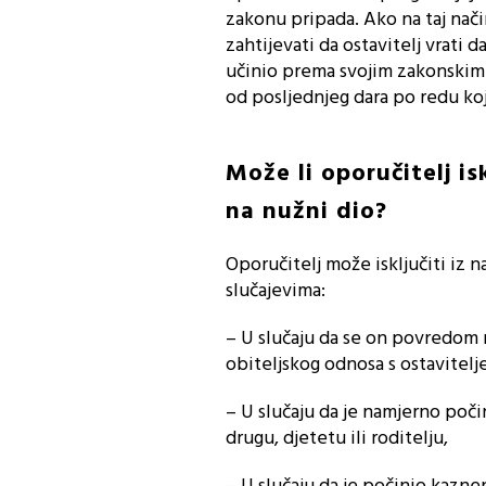
zakonu pripada. Ako na taj nač
zahtijevati da ostavitelj vrati 
učinio prema svojim zakonskim n
od posljednjeg dara po redu koj
Može li oporučitelj is
na nužni dio?
Oporučitelj može isključiti iz n
slučajevima:
– U slučaju da se on povredom 
obiteljskog odnosa s ostavitelj
– U slučaju da je namjerno poč
drugu, djetetu ili roditelju,