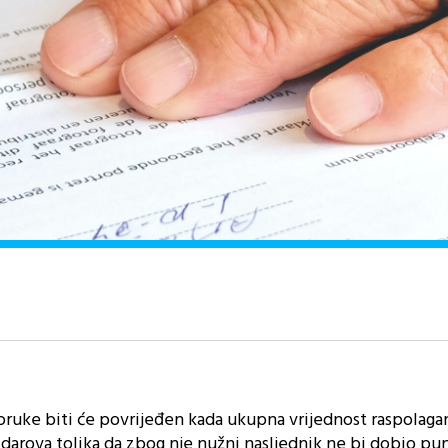
poruke biti će povrijeđen kada ukupna vrijednost raspolaga
arova tolika da zbog nje nužni nasljednik ne bi dobio pu