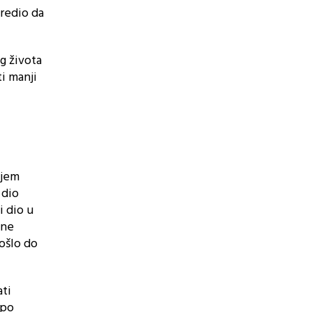
aredio da
eg života
ti manji
njem
 dio
i dio u
ine
ošlo do
ati
 po