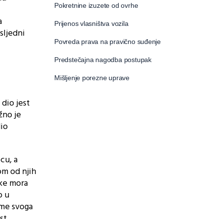
Pokretnine izuzete od ovrhe
a
Prijenos vlasništva vozila
sljedni
Povreda prava na pravično suđenje
Predstečajna nagodba postupak
Mišljenje porezne uprave
 dio jest
žno je
dio
cu, a
om od njih
uke mora
o u
ime svoga
st