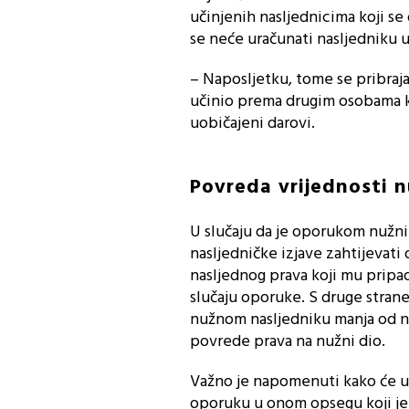
učinjenih nasljednicima koji se 
se neće uračunati nasljedniku u
– Naposljetku, tome se pribraja 
učinio prema drugim osobama koj
uobičajeni darovi.
Povreda vrijednosti n
U slučaju da je oporukom nužni 
nasljedničke izjave zahtijevati
nasljednog prava koji mu pripad
slučaju oporuke. S druge strane
nužnom nasljedniku manja od nu
povrede prava na nužni dio.
Važno je napomenuti kako će u t
oporuku u onom opsegu koji je 