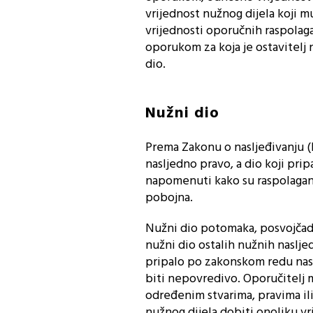
vrijednost nužnog dijela koji m
vrijednosti oporučnih raspolagan
oporukom za koja je ostavitelj
dio.
Nužni dio
Prema Zakonu o nasljeđivanju (NN
nasljedno pravo, a dio koji pr
napomenuti kako su raspolaganja
pobojna.
Nužni dio potomaka, posvojčadi
nužni dio ostalih nužnih naslje
pripalo po zakonskom redu nasl
biti nepovredivo. Oporučitelj 
određenim stvarima, pravima il
nužnog dijela dobiti onoliku vr