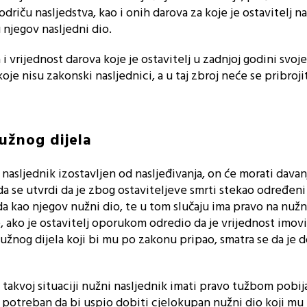
odriču nasljedstva, kao i onih darova za koje je ostavitelj n
 njegov nasljedni dio.
i vrijednost darova koje je ostavitelj u zadnjoj godini svoj
e nisu zakonski nasljednici, a u taj zbroj neće se pribroji
užnog dijela
nasljednik izostavljen od nasljeđivanja, on će morati dava
 da se utvrdi da je zbog ostaviteljeve smrti stekao određeni
a kao njegov nužni dio, te u tom slučaju ima pravo na nužn
, ako je ostavitelj oporukom odredio da je vrijednost imov
žnog dijela koji bi mu po zakonu pripao, smatra se da je d
akvoj situaciji nužni nasljednik imati pravo tužbom pobij
potreban da bi uspio dobiti cjelokupan nužni dio koji mu