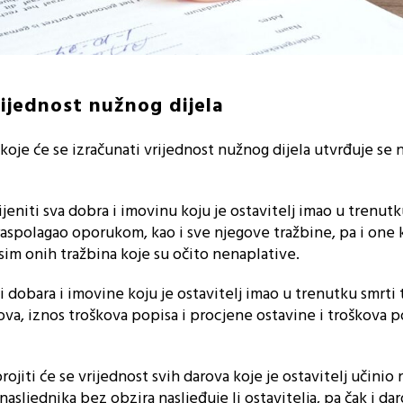
ijednost nužnog dijela
koje će se izračunati vrijednost nužnog dijela utvrđuje se n
ijeniti sva dobra i imovinu koju je ostavitelj imao u trenutk
 raspolagao oporukom, kao i sve njegove tražbine, pa i one 
im onih tražbina koje su očito nenaplative.
 dobara i imovine koju je ostavitelj imao u trenutku smrti 
ova, iznos troškova popisa i procjene ostavine i troškova 
jiti će se vrijednost svih darova koje je ostavitelj učinio 
sljednika bez obzira nasljeđuje li ostavitelja, pa čak i da