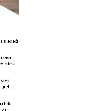
a sljedeći
u smrti,
koje ima
treba
pogreba
na bilo
rova