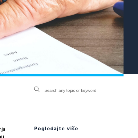
Pogledajte više
nja
nu