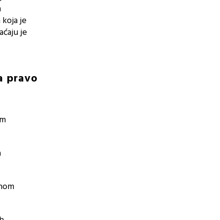
m
 koja je
aćaju je
ma pravo
im
a
čnom