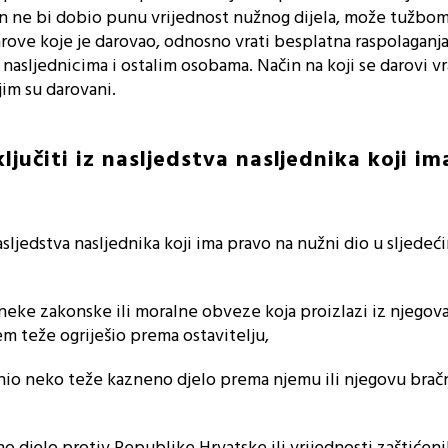
in ne bi dobio punu vrijednost nužnog dijela, može tužbo
darove koje je darovao, odnosno vrati besplatna raspolaganja
asljednicima i ostalim osobama. Način na koji se darovi vr
im su darovani.
ključiti iz nasljedstva nasljednika koji i
asljedstva nasljednika koji ima pravo na nužni dio u sljedeć
neke zakonske ili moralne obveze koja proizlazi iz njegov
em teže ogriješio prema ostavitelju,
inio neko teže kazneno djelo prema njemu ili njegovu bra