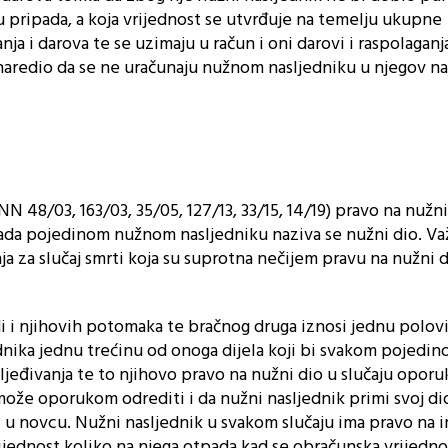
u pripada, a koja vrijednost se utvrđuje na temelju ukupne
ja i darova te se uzimaju u račun i oni darovi i raspolaganj
 naredio da se ne uračunaju nužnom nasljedniku u njegov na
 48/03, 163/03, 35/05, 127/13, 33/15, 14/19) pravo na nužni
ipada pojedinom nužnom nasljedniku naziva se nužni dio. Va
 za slučaj smrti koja su suprotna nečijem pravu na nužni 
 i njihovih potomaka te bračnog druga iznosi jednu polovi
dnika jednu trećinu od onoga dijela koji bi svakom pojedin
jeđivanja te to njihovo pravo na nužni dio u slučaju opor
može oporukom odrediti i da nužni nasljednik primi svoj di
i u novcu. Nužni nasljednik u svakom slučaju ima pravo na 
ijednost koliko na njega otpada kad se obračunska vrijedno