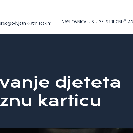
NASLOVNICA
USLUGE
STRUČNI ČLAN
ured@odvjetnik-strniscak.hr
vanje djeteta
znu karticu