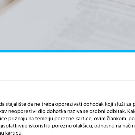
 stajalište da ne treba oporezivati dohodak koji služi za 
kav neoporezivi dio dohotka naziva se osobni odbitak. Ka
ice priznaju na temelju porezne kartice, ovim člankom po
jisplatljivije iskoristiti poreznu olakšicu, odnosno na način
u karticu.