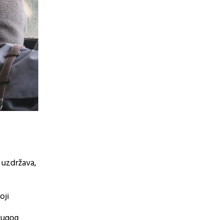
 uzdržava,
oji
rugog