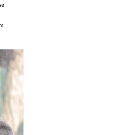
se
im