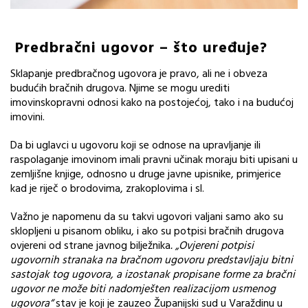
Predbračni ugovor – što uređuje?
Sklapanje predbračnog ugovora je pravo, ali ne i obveza
budućih bračnih drugova. Njime se mogu urediti
imovinskopravni odnosi kako na postojećoj, tako i na budućoj
imovini.
Da bi uglavci u ugovoru koji se odnose na upravljanje ili
raspolaganje imovinom imali pravni učinak moraju biti upisani u
zemljišne knjige, odnosno u druge javne upisnike, primjerice
kad je riječ o brodovima, zrakoplovima i sl.
Važno je napomenu da su takvi ugovori valjani samo ako su
sklopljeni u pisanom obliku, i ako su potpisi bračnih drugova
ovjereni od strane javnog bilježnika
. „Ovjereni potpisi
ugovornih stranaka na bračnom ugovoru predstavljaju bitni
sastojak tog ugovora, a izostanak propisane forme za bračni
ugovor ne može biti nadomješten realizacijom usmenog
ugovora“
stav je koji je zauzeo Županijski sud u Varaždinu u