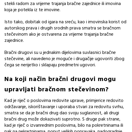
stekli radom za vrijeme trajanja bračne zajednice ili imovina
koja je potekla iz te imovine.
Isto tako, dobitak od igara na sreću, kao i imovinska korist od
autorskog prava i drugih srodnih prava smatra se bračnom
stečevinom ako je ostvarena za vrijeme trajanja bračne
zajednice.
Bračni drugovi su u jednakim dijelovima suvlasnici bračne
stečevine, ali navedeno je moguće i drugačije ugovoriti zbog
čega se nerijetko i sklapaju predmetni ugovori.
Na koji način bračni drugovi mogu
upravljati bračnom stečevinom?
Kad je riječ o poslovima redovite uprave, primjerice redovito
održavanje, iskorištavanje i uporaba stvari za redovitu svrhu,
smatra se da je bračni drug dao svoju suglasnost, ali drugi
bračni drug može dokazivati suprotno. S druge pak strane,
kad je riječ o izvanrednim poslovima, bilo na pokretninama ili
pak na nekretninama, poput velikih popravaka, nadogradnje,