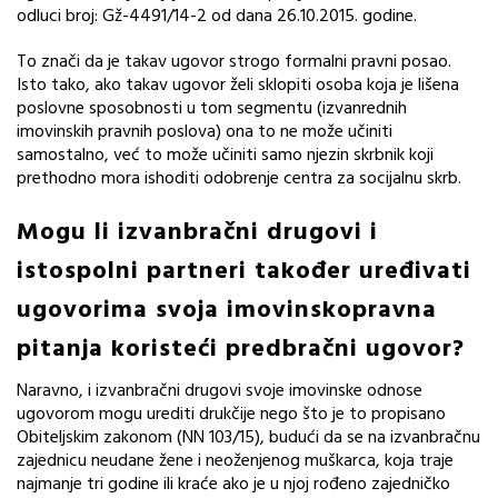
odluci broj: Gž-4491/14-2 od dana 26.10.2015. godine.
To znači da je takav ugovor strogo formalni pravni posao.
Isto tako, ako takav ugovor želi sklopiti osoba koja je lišena
poslovne sposobnosti u tom segmentu (izvanrednih
imovinskih pravnih poslova) ona to ne može učiniti
samostalno, već to može učiniti samo njezin skrbnik koji
prethodno mora ishoditi odobrenje centra za socijalnu skrb.
Mogu li izvanbračni drugovi i
istospolni partneri također uređivati
ugovorima svoja imovinskopravna
pitanja koristeći predbračni ugovor?
Naravno, i izvanbračni drugovi svoje imovinske odnose
ugovorom mogu urediti drukčije nego što je to propisano
Obiteljskim zakonom (NN 103/15), budući da se na izvanbračnu
zajednicu neudane žene i neoženjenog muškarca, koja traje
najmanje tri godine ili kraće ako je u njoj rođeno zajedničko