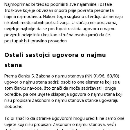
Najmoprimac bi trebao podmiriti sve najamnine i ostale
troškove koje je obvezan snositi prije povrata predmeta
najma najmodavcu. Nakon toga suglasno utvrđuju da nemaju
nikakvih međusobnih potraživanja. U slučaju nesporazuma,
uvijek je najbolje da se postupak raskida ugovora o najmu
povjeriti odvjetniku koji kao stručna osoba jamči da će
postupak biti pravilno proveden.
Ostali sastojci ugovora o najmu
stana
Prema članku 5. Zakona o najmu stanova (NN 91/96, 68/18)
ugovor o najmu stana sadrži osobito one elemente koji se u
tom članku navode, što znači da može sadržavati i druge
odredbe, pa one uvjete sklapanja ugovora o najmu stana koji
nisu propisani Zakonom o najmu stanova stanke ugovaraju
slobodno.
To bi značilo da stranke ugovorom mogu urediti ne samo one
uvjete koji nisu propisani Zakonom o najmu stanova, već i