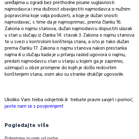
uređajima u zgradi bez prethodne pisane suglasnosti
najmodavca i ima dužnost obavijestiti najmodavca o nužnim
popravcima koje valja poduzeti, a koje je dužan snositi
najmodavac, s time da je najmoprimac, prema članku 16.
Zakona o najmu stanova, dužan najmodavcu dopustiti ulazak
u stan u slučaju iz članka 14. stavak 3. Zakona o najmu stanova
te u svezi s kontrolom korištenja stana, a isto je tako dužan
prema članku 17. Zakona o najmu stanova nakon prestanka
najma ili u slučaju kada je u pitanju raskid ugovora o najmu,
predati najmodavcu stan u stanju u kojem ga je zaprimio,
uzimajući u obzir promjene do kojih je došlo redovitim
korištenjem stana, osim ako su stranke drukčije ugovorile.
Ukoliko Vam treba odvjetnik ili trebate pravni savjet i pomoć,
javite nam se s povjerenjem
!
Pogledajte više
Pokretnine izuzete od ovrhe