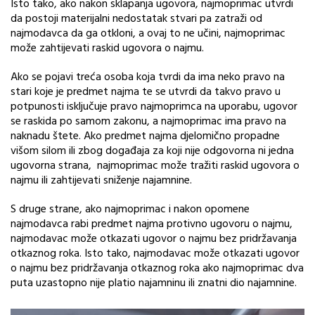
Isto tako, ako nakon sklapanja ugovora, najmoprimac utvrdi
da postoji materijalni nedostatak stvari pa zatraži od
najmodavca da ga otkloni, a ovaj to ne učini, najmoprimac
može zahtijevati raskid ugovora o najmu.
Ako se pojavi treća osoba koja tvrdi da ima neko pravo na
stari koje je predmet najma te se utvrdi da takvo pravo u
potpunosti isključuje pravo najmoprimca na uporabu, ugovor
se raskida po samom zakonu, a najmoprimac ima pravo na
naknadu štete. Ako predmet najma djelomično propadne
višom silom ili zbog događaja za koji nije odgovorna ni jedna
ugovorna strana, najmoprimac može tražiti raskid ugovora o
najmu ili zahtijevati sniženje najamnine.
S druge strane, ako najmoprimac i nakon opomene
najmodavca rabi predmet najma protivno ugovoru o najmu,
najmodavac može otkazati ugovor o najmu bez pridržavanja
otkaznog roka. Isto tako, najmodavac može otkazati ugovor
o najmu bez pridržavanja otkaznog roka ako najmoprimac dva
puta uzastopno nije platio najamninu ili znatni dio najamnine.