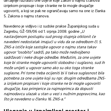
detaljnije razraditi one uvjete koje Zakon o najmu stanova
izrijekom propisuje i koje stranke ne bi mogle drugačije
ugovoriti, a koji se pak ne ograničavaju samo na one iz članka
5. Zakona o najmu stanova.
Navedeno je vidljivo i iz sudske prakse Županijskog suda u
Zagrebu, GŽ-139/06 od 1. srpnja 2008. godine
„U
nastavljenom postupku sud prvog stupnja otklonit će
navedeni nedostatak imajući u vidu da se odredbom čl. 5.
ZNS-a ističe koje sastojke ugovor o najmu stana takav
ugovor “osobito” sadrži, pa tako može nedvojbeno
sadržavati i neke druge odredbe. Međutim, za one uvjete
koje bi stranke mogle ugovoriti slobodno i suglasno, sud ih
može unijeti u ugovor samo ako su oko toga stranke
suglasne. Pri tome treba ocijeniti bi li takva suglasnost bila
potrebna za one uvjete koji su npr. drugim odredbama ZNS-
a izrijekom propisani i koje stranke ne bi mogle ugovoriti
drugačije, kao primjerice za najmoprimca da dopusti
najmodavcu ulazak u stan u vezi s nužnim popravcima, kao
što je navedeno u članku 16. ZNS-a.“