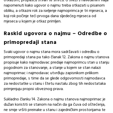
otkazom, propašću stvari te smrću. U svezi s navedenim valja
napomenuti kako ugovor o najmu treba otkazati u pisanom
obliku, a otkazni rok za iseljenje najmoprimca je tri mjeseca, a
koji rok počinje teći prvoga dana sljedećeg mjeseca od
mjeseca u kojem je otkaz primljen.
Raskid ugovora o najmu – Odredbe o
primopredaji stana
Svaki ugovor o najmu stana mora sadržavati i odredbu o
primopredaji stana pa tako članak 12. Zakona o najmu stanova
propisuje kako najmodavac predaje najmoprimcu stan u stanju
pogodnom za stanovanje, a stanje u kojem se stan nalazi
najmoprimac i najmodavac utvrđuju zapisnikom prilikom
primopredaje, s time da se glede odgovornosti najmodavca
za nedostatke u stanu i štetu nastalu zbog tih nedostataka
primjenjuju propisi obveznog prava.
Sukladno članku 14. Zakona o najmu stanova najmoprimac je
dužan koristiti se stanom na način da ga čuva od oštećenja,
ne smije vršiti preinake u stanu i zajedničkim prostorijama te