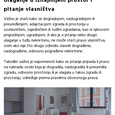
Ulaganje u iznajmljeni prostor i
pitanje vlasništva
Važno je znati kako se dogradnjom, nadogradnjom ili
preuređenjem, adaptacijom zgrada ili prostorija u
suvlasničkim, zajedničkim ili tuđim zgradama, kao ni njihovom
prigradnjom, ugradnjom, ili ako je u pitanju neko drugo
ulaganje u tuđu nekretninu, ne može steći pravo vlasništva,
osim ako nije što drugo odredio vlasnik dograđene,
nadograđene, odnosno prigrađene nekretnine.
Također važno je napomenuti kako se pitanje pripada li pravo
na naknadu osobi koja je dogradila, nadogradila ili preuredila
zgradu, odnosno prostoriju ili je ulagala u takvu zgradu ili
prostoriju, određuje prema pravilima obveznoga prava.