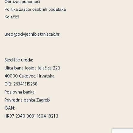
Obrazac punomoći
Politika zaštite osobnih podataka
Kolačići
ured@odvjetnik-strniscak.hr
Sjedište ureda:
Ulica bana Josipa Jelačića 22B
40000 Čakovec, Hrvatska
OIB: 26341315268
Poslovna banka:
Privredna banka Zagreb
IBAN:
HR97 2340 0091 1604 1821 3