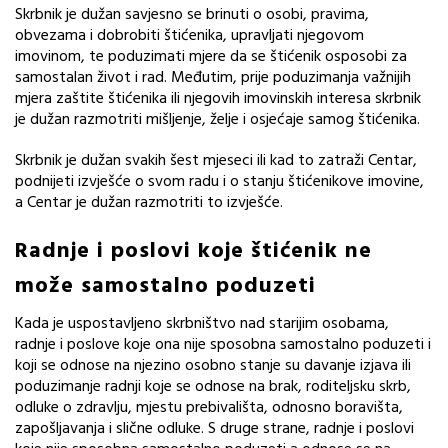
Skrbnik je dužan savjesno se brinuti o osobi, pravima,
obvezama i dobrobiti štićenika, upravljati njegovom
imovinom, te poduzimati mjere da se štićenik osposobi za
samostalan život i rad. Međutim, prije poduzimanja važnijih
mjera zaštite štićenika ili njegovih imovinskih interesa skrbnik
je dužan razmotriti mišljenje, želje i osjećaje samog štićenika.
Skrbnik je dužan svakih šest mjeseci ili kad to zatraži Centar,
podnijeti izvješće o svom radu i o stanju štićenikove imovine,
a Centar je dužan razmotriti to izvješće.
Radnje i poslovi koje štićenik ne
može samostalno poduzeti
Kada je uspostavljeno skrbništvo nad starijim osobama,
radnje i poslove koje ona nije sposobna samostalno poduzeti i
koji se odnose na njezino osobno stanje su davanje izjava ili
poduzimanje radnji koje se odnose na brak, roditeljsku skrb,
odluke o zdravlju, mjestu prebivališta, odnosno boravišta,
zapošljavanja i slične odluke. S druge strane, radnje i poslovi