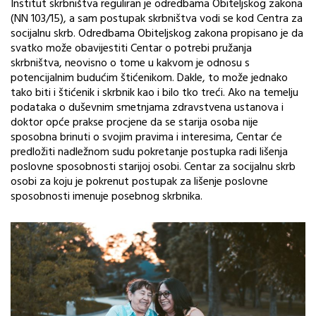
Institut skrbništva reguliran je odredbama Obiteljskog zakona
(NN 103/15), a sam postupak skrbništva vodi se kod Centra za
socijalnu skrb. Odredbama Obiteljskog zakona propisano je da
svatko može obavijestiti Centar o potrebi pružanja
skrbništva, neovisno o tome u kakvom je odnosu s
potencijalnim budućim štićenikom. Dakle, to može jednako
tako biti i štićenik i skrbnik kao i bilo tko treći. Ako na temelju
podataka o duševnim smetnjama zdravstvena ustanova i
doktor opće prakse procjene da se starija osoba nije
sposobna brinuti o svojim pravima i interesima, Centar će
predložiti nadležnom sudu pokretanje postupka radi lišenja
poslovne sposobnosti starijoj osobi. Centar za socijalnu skrb
osobi za koju je pokrenut postupak za lišenje poslovne
sposobnosti imenuje posebnog skrbnika.