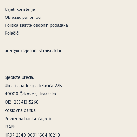
Uvjeti korištenja
Obrazac punomoći
Politika zaštite osobnih podataka
Kolačići
ured@odvjetnik-strniscak.hr
Sjedište ureda:
Ulica bana Josipa Jelačića 22B
40000 Čakovec, Hrvatska
OIB: 26341315268
Poslovna banka:
Privredna banka Zagreb
IBAN:
HR97 2340 0091 1604 1821 3