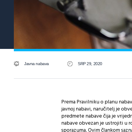
Javna nabava
SRP 29, 2020
Prema Pravilniku o planu nabave
javnoj nabavi, naručitelj je obv
predmete nabave čija je vrijedn
nabave obvezan je ustrojiti u r
sporazuma. Ovim člankom saznajt