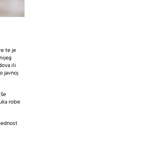
e te je
nijeg
ova ili
o javnoj
iše
ruka robe
ijednost