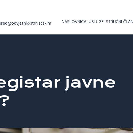
NASLOVNICA
USLUGE
STRUČNI ČLAN
ured@odvjetnik-strniscak.hr
egistar javne
?