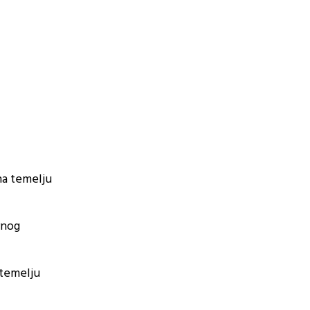
na temelju
rnog
 temelju