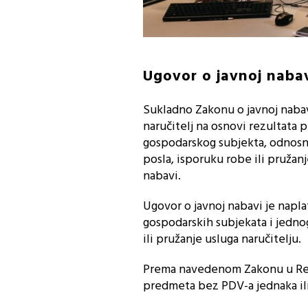
Ugovor o javnoj nabav
Sukladno Zakonu o javnoj nabav
naručitelj na osnovi rezultata
gospodarskog subjekta, odnosno 
posla, isporuku robe ili pružanj
nabavi.
Ugovor o javnoj nabavi je napla
gospodarskih subjekata i jednog
ili pružanje usluga naručitelju.
Prema navedenom Zakonu u Regis
predmeta bez PDV-a jednaka ili