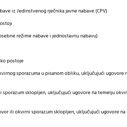
bave iz Jedinstvenog rječnika javne nabave (CPV)
ostoji
posebne režime nabave i jednostavnu nabavu)
ako postoje
okvirnog sporazuma u pisanom obliku, uključujući ugovore 
irni sporazum sklopljen, uključujući ugovore na temelju okvi
ovor ili okvirni sporazum sklopljen, uključujući ugovore na