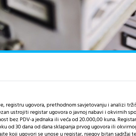
, registru ugovora, prethodnom savjetovanju i analizi trži
ezan ustrojiti registar ugovora o javnoj nabavi i okvirnih s
ost bez PDV-a jednaka ili veća od 20.000,00 kuna. Registar
oku od 30 dana od dana sklapanja prvog ugovora ili okvirno
e koji ugovori se unose u registar, njegov bitan sadržaj te 