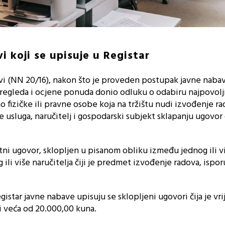
i koji se upisuje u Registar
i (NN 20/16), nakon što je proveden postupak javne nabav
 pregleda i ocjene ponuda donio odluku o odabiru najpovolj
fizičke ili pravne osobe koja na tržištu nudi izvođenje rad
e usluga, naručitelj i gospodarski subjekt sklapanju ugovor 
tni ugovor, sklopljen u pisanom obliku između jednog ili v
 ili više naručitelja čiji je predmet izvođenje radova, ispo
tar javne nabave upisuju se sklopljeni ugovori čija je vr
 veća od 20.000,00 kuna.