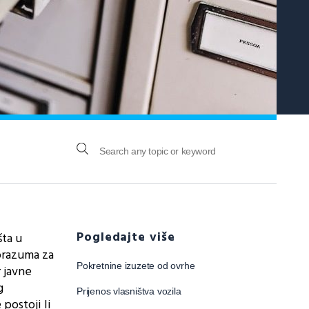
Pogledajte više
šta u
porazuma za
Pokretnine izuzete od ovrhe
 javne
g
Prijenos vlasništva vozila
postoji li