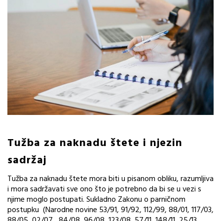
Tužba za naknadu štete i njezin
sadržaj
Tužba za naknadu štete mora biti u pisanom obliku, razumljiva
i mora sadržavati sve ono što je potrebno da bi se u vezi s
njime moglo postupati. Sukladno Zakonu o parničnom
postupku (Narodne novine 53/91, 91/92, 112/99, 88/01, 117/03,
88/05, 02/07, 84/08, 96/08, 123/08, 57/11, 148/11, 25/13 ,