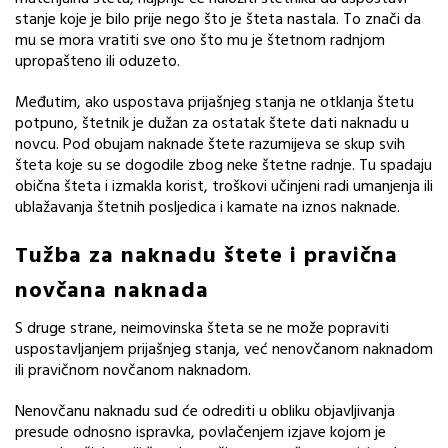
stanje koje je bilo prije nego što je šteta nastala. To znači da
mu se mora vratiti sve ono što mu je štetnom radnjom
upropašteno ili oduzeto.
Međutim, ako uspostava prijašnjeg stanja ne otklanja štetu
potpuno, štetnik je dužan za ostatak štete dati naknadu u
novcu. Pod obujam naknade štete razumijeva se skup svih
šteta koje su se dogodile zbog neke štetne radnje. Tu spadaju
obična šteta i izmakla korist, troškovi učinjeni radi umanjenja ili
ublažavanja štetnih posljedica i kamate na iznos naknade.
Tužba za naknadu štete i pravična
novčana naknada
S druge strane, neimovinska šteta se ne može popraviti
uspostavljanjem prijašnjeg stanja, već nenovčanom naknadom
ili pravičnom novčanom naknadom.
Nenovčanu naknadu sud će odrediti u obliku objavljivanja
presude odnosno ispravka, povlačenjem izjave kojom je