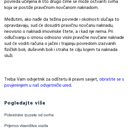
povreda učinjena ili što drugo čime se može ostvariti svrha
koja se postiže pravičnom novčanom naknadom.
Međutim, ako nađe da težina povrede i okolnosti slučaja to
opravdavaju, sud će dosuditi pravičnu novčanu naknadu,
neovisno o naknadi imovinske štete, a i kad nje nema. Pri
odlučivanju o iznosu odnosno visini pravične novčane naknade
sud će voditi računa o jačini i trajanju povredom izazvanih
fizičkih boli, duševnih boli i straha te cilju kojem ta naknada
služi.
Treba Vam odvjetnik za odštetu ili pravni savjet,
obratite se s
povjerenjem u naš odvjetnički ured.
Pogledajte više
Pokretnine izuzete od ovrhe
Prijenos vlasništva vozila