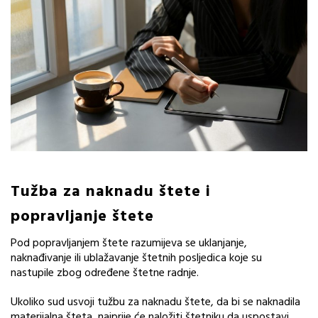
Tužba za naknadu štete i
popravljanje štete
Pod popravljanjem štete razumijeva se uklanjanje,
naknađivanje ili ublažavanje štetnih posljedica koje su
nastupile zbog određene štetne radnje.
Ukoliko sud usvoji tužbu za naknadu štete, da bi se naknadila
materijalna šteta, najprije će naložiti štetniku da uspostavi