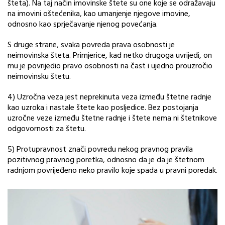
šteta). Na taj način imovinske štete su one koje se odražavaju
na imovini oštećenika, kao umanjenje njegove imovine,
odnosno kao sprječavanje njenog povećanja.
S druge strane, svaka povreda prava osobnosti je
neimovinska šteta. Primjerice, kad netko drugoga uvrijedi, on
mu je povrijedio pravo osobnosti na čast i ujedno prouzročio
neimovinsku štetu.
4) Uzročna veza jest neprekinuta veza između štetne radnje
kao uzroka i nastale štete kao posljedice. Bez postojanja
uzročne veze između štetne radnje i štete nema ni štetnikove
odgovornosti za štetu.
5) Protupravnost znači povredu nekog pravnog pravila
pozitivnog pravnog poretka, odnosno da je da je štetnom
radnjom povrijeđeno neko pravilo koje spada u pravni poredak.