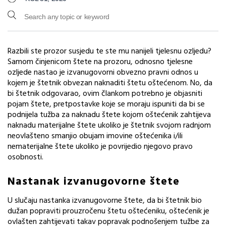
Razbili ste prozor susjedu te ste mu nanijeli tjelesnu ozljedu?
Samom činjenicom štete na prozoru, odnosno tjelesne
ozljede nastao je izvanugovorni obvezno pravni odnos u
kojem je štetnik obvezan naknaditi štetu oštećenom. No, da
bi štetnik odgovarao, ovim člankom potrebno je objasniti
pojam štete, pretpostavke koje se moraju ispuniti da bi se
podnijela tužba za naknadu štete kojom oštećenik zahtijeva
naknadu materijalne štete ukoliko je štetnik svojom radnjom
neovlašteno smanjio obujam imovine oštećenika i/ili
nematerijalne štete ukoliko je povrijedio njegovo pravo
osobnosti.
Nastanak izvanugovorne štete
U slučaju nastanka izvanugovorne štete, da bi štetnik bio
dužan popraviti prouzročenu štetu oštećeniku, oštećenik je
ovlašten zahtijevati takav popravak podnošenjem tužbe za