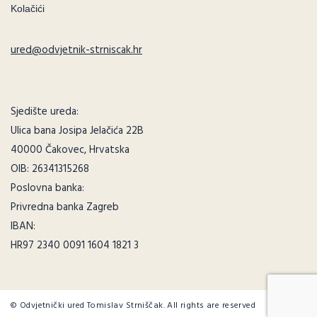
Kolačići
ured@odvjetnik-strniscak.hr
Sjedište ureda:
Ulica bana Josipa Jelačića 22B
40000 Čakovec, Hrvatska
OIB: 26341315268
Poslovna banka:
Privredna banka Zagreb
IBAN:
HR97 2340 0091 1604 1821 3
© Odvjetnički ured Tomislav Strniščak. All rights are reserved