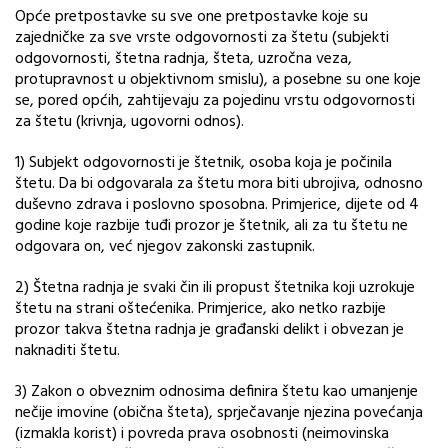
Opće pretpostavke su sve one pretpostavke koje su
zajedničke za sve vrste odgovornosti za štetu (subjekti
odgovornosti, štetna radnja, šteta, uzročna veza,
protupravnost u objektivnom smislu), a posebne su one koje
se, pored općih, zahtijevaju za pojedinu vrstu odgovornosti
za štetu (krivnja, ugovorni odnos).
1) Subjekt odgovornosti je štetnik, osoba koja je počinila
štetu. Da bi odgovarala za štetu mora biti ubrojiva, odnosno
duševno zdrava i poslovno sposobna. Primjerice, dijete od 4
godine koje razbije tuđi prozor je štetnik, ali za tu štetu ne
odgovara on, već njegov zakonski zastupnik.
2) Štetna radnja je svaki čin ili propust štetnika koji uzrokuje
štetu na strani oštećenika. Primjerice, ako netko razbije
prozor takva štetna radnja je građanski delikt i obvezan je
naknaditi štetu.
3) Zakon o obveznim odnosima definira štetu kao umanjenje
nečije imovine (obična šteta), sprječavanje njezina povećanja
(izmakla korist) i povreda prava osobnosti (neimovinska