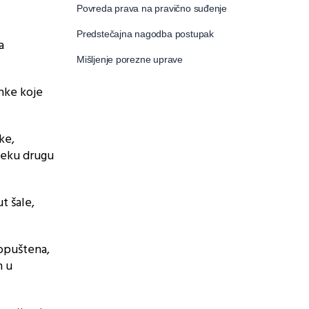
Povreda prava na pravično suđenje
Predstečajna nagodba postupak
a
Mišljenje porezne uprave
inke koje
ke,
neku drugu
t šale,
dopuštena,
n u