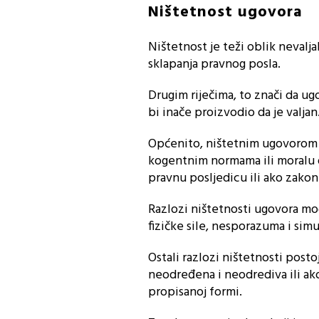
Ništetnost ugovora
Ništetnost je teži oblik nevalj
sklapanja pravnog posla.
Drugim riječima, to znači da ug
bi inače proizvodio da je valjan
Općenito, ništetnim ugovorom s
kogentnim normama ili moralu d
pravnu posljedicu ili ako zako
Razlozi ništetnosti ugovora mo
fizičke sile, nesporazuma i simu
Ostali razlozi ništetnosti pos
neodređena i neodrediva ili ako
propisanoj formi.