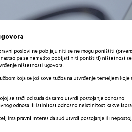
ugovora
pravni poslovi ne pobijaju niti se ne mogu poništiti (prven
 nastao pa se nema što pobijati niti poništiti) ništetnost s
vrđenje ništetnosti ugovora.
užbom koja se još zove tužba na utvrđenje temeljem koje 
ojoj se traži od suda da samo utvrdi postojanje odnosno
avnog odnosa ili istinitost odnosno neistinitost kakve ispra
elj ima pravni interes da sud utvrdi postojanje ili nepostoj