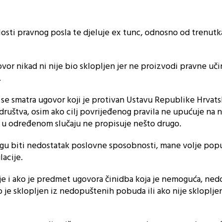
alosti pravnog posla te djeluje ex tunc, odnosno od trenutk
ovor nikad ni nije bio sklopljen jer ne proizvodi pravne uč
.
e smatra ugovor koji je protivan Ustavu Republike Hrvats
ruštva, osim ako cilj povrijeđenog pravila ne upućuje na 
n u određenom slučaju ne propisuje nešto drugo.
gu biti nedostatak poslovne sposobnosti, mane volje popu
lacije.
toje i ako je predmet ugovora činidba koja je nemoguća, ne
 je sklopljen iz nedopuštenih pobuda ili ako nije skloplje