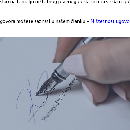
astao na temelju ništetnog pravnog posla smatra se da uopć
 ugovora možete saznati u našem članku –
Ništetnost ugovo