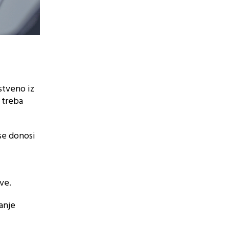
stveno iz
e treba
se donosi
ve.
anje