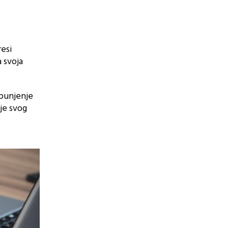
resi
 svoja
spunjenje
nje svog