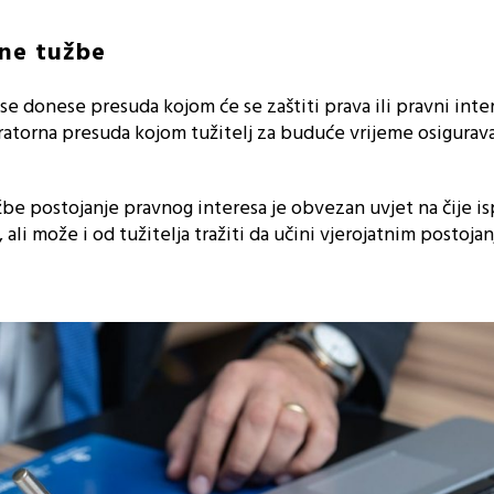
rne tužbe
se donese presuda kojom će se zaštiti prava ili pravni inte
laratorna presuda kojom tužitelj za buduće vrijeme osigurava
be postojanje pravnog interesa je obvezan uvjet na čije i
ali može i od tužitelja tražiti da učini vjerojatnim postoja