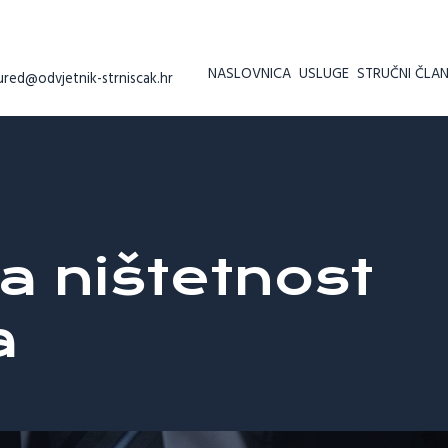
NASLOVNICA
USLUGE
STRUČNI ČLAN
ured@odvjetnik-strniscak.hr
a ništetnost
a