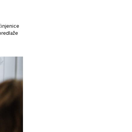
činjenice
 predlaže