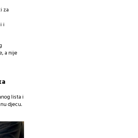
i za
i i
g
, a nije
ka
og lista i
tnu djecu.