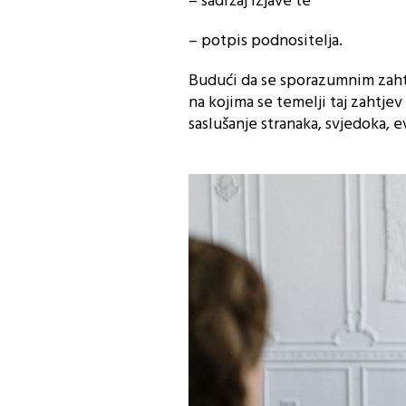
– sadržaj izjave te
– potpis podnositelja.
Budući da se sporazumnim zahtj
na kojima se temelji taj zahtje
saslušanje stranaka, svjedoka, e