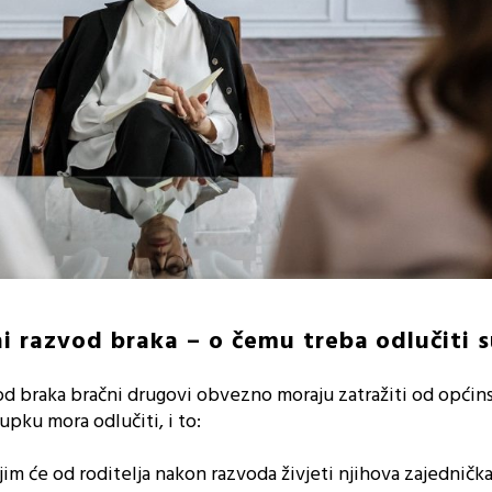
i razvod braka – o čemu treba odlučiti 
d braka bračni drugovi obvezno moraju zatražiti od općin
tupku mora odlučiti, i to:
ojim će od roditelja nakon razvoda živjeti njihova zajedničk