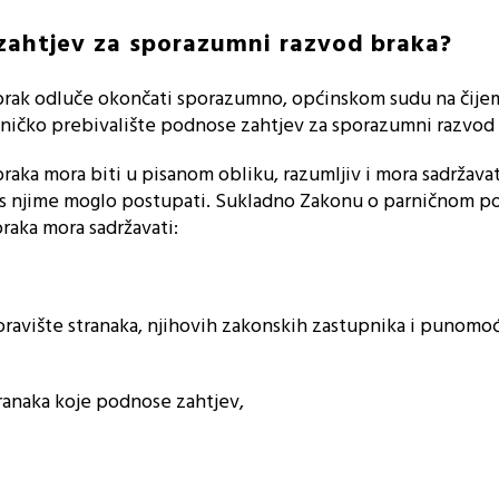
 zahtjev za sporazumni razvod braka?
 brak odluče okončati sporazumno, općinskom sudu na čije
dničko prebivalište podnose zahtjev za sporazumni razvod 
raka mora biti u pisanom obliku, razumljiv i mora sadržava
i s njime moglo postupati. Sukladno Zakonu o parničnom p
raka mora sadržavati:
oravište stranaka, njihovih zakonskih zastupnika i punomoć
stranaka koje podnose zahtjev,