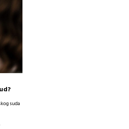
sud?
skog suda
a