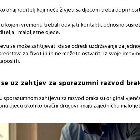
iko onaj roditelj koji neće živjeti sa djecom treba doprinosit
 i u kojem vremenu trebali odvijati kontakti, odnosno susret
telja i maloljetne djece.
jevu se može zahtijevati da se odredi uzdržavanje za jedno
edstava za život ili ih ne možete ostvariti iz svoje imovine
aposliti.
ose uz zahtjev za sporazumni razvod bra
u sporazumnom zahtjevu za razvod braka su original vjenčan
obnu djecu ukoliko bračni drugovi imaju zajedničku malolje