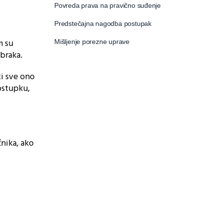
Povreda prava na pravično suđenje
Predstečajna nagodba postupak
m su
Mišljenje porezne uprave
braka.
ti sve ono
ostupku,
nika, ako