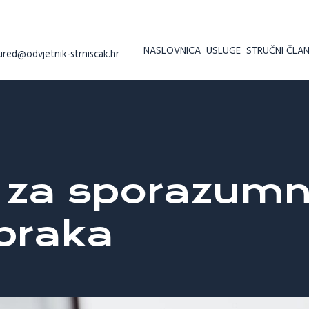
NASLOVNICA
USLUGE
STRUČNI ČLAN
ured@odvjetnik-strniscak.hr
 za sporazumn
braka