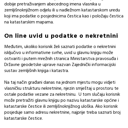
dobije pretraživanjem abecednog imena vlasnika u
zemljišnoknjižnom odjelu ili u nadležnom katastarskom uredu
koji ima podatke o posjednicima čestica kao i položaju čestica
na katastarskim mapama.
On line uvid u podatke o nekretnini
Međutim, ukoliko korisnik želi saznati podatke o nekretnini
isključivo u informativne svrhe, uvid u glavnu knjigu može
ostvariti i putem mrežnih stranica Ministarstva pravosuđa i
Državne geodetske uprave nazvan Zajednički informacijski
sustav zemljišnih knjiga i katastra.
Na taj način građani danas na jednom mjestu mogu vidjeti
vlasničku strukturu nekretnine, njezin smještaj u prostoru te
ostale podatke vezane za nekretninu. U tom slučaju korisnik
može pretražiti glavnu knjigu po nazivu katastarske općine i
katastarske čestice ili zemljišnoknjižnog uloška. Ako korisnik
posjeduje samo adresu nekretnine, najprije treba saznati broj
katastarske čestice.