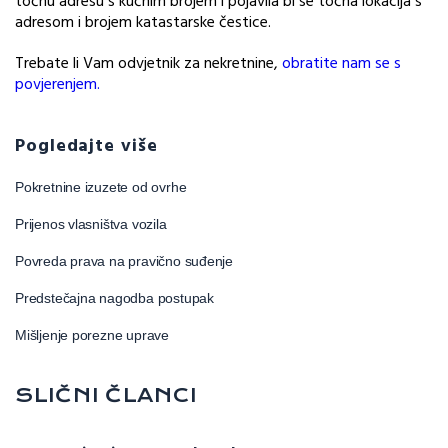
točnu adresu s kućnim brojem i pojavila bi se točna lokacija s
adresom i brojem katastarske čestice.
Trebate li Vam odvjetnik za nekretnine,
obratite nam se s
povjerenjem.
Pogledajte više
Pokretnine izuzete od ovrhe
Prijenos vlasništva vozila
Povreda prava na pravično suđenje
Predstečajna nagodba postupak
Mišljenje porezne uprave
SLIČNI ČLANCI