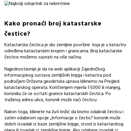
Kako pronaći broj katastarske
čestice?
Katastarska čestica je dio zemljine površine koja je u katastru
određena katastarskim brojem i granicama. Broj katastarske
čestice možemo saznati na više načina.
Najjednostavnije je da na web aplikaciji Zajedničkog
informacijskog sustava zemljišnih knjiga i katastra pod
područjem Državna geodetska uprava kliknemo na Pregled
katastarskog operata. Korištenjem mjerila 1:5000 ili manjeg,
korisniku će se ocrtati granice katastarskih čestica. Po
traženoj adresi ulice, korisnik može naći česticu.
Nakon toga, kliknete na žuti križić da bismo odabrali česticu i
zatim odabirom opcije „Informacije o čestici“ korisnik može
dobiti izvadak iz baze zemljišne knjige, izvod iz katastarskog
plana ili izvadak iz zemljišne knjige. Ako odabere izvadak iz