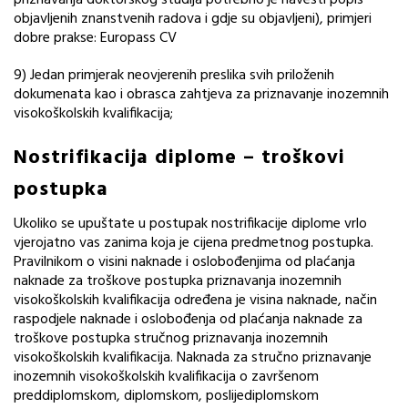
priznavanja doktorskog studija potrebno je navesti popis
objavljenih znanstvenih radova i gdje su objavljeni), primjeri
dobre prakse: Europass CV
9) Jedan primjerak neovjerenih preslika svih priloženih
dokumenata kao i obrasca zahtjeva za priznavanje inozemnih
visokoškolskih kvalifikacija;
Nostrifikacija diplome – troškovi
postupka
Ukoliko se upuštate u postupak nostrifikacije diplome vrlo
vjerojatno vas zanima koja je cijena predmetnog postupka.
Pravilnikom o visini naknade i oslobođenjima od plaćanja
naknade za troškove postupka priznavanja inozemnih
visokoškolskih kvalifikacija određena je visina naknade, način
raspodjele naknade i oslobođenja od plaćanja naknade za
troškove postupka stručnog priznavanja inozemnih
visokoškolskih kvalifikacija. Naknada za stručno priznavanje
inozemnih visokoškolskih kvalifikacija o završenom
preddiplomskom, diplomskom, poslijediplomskom