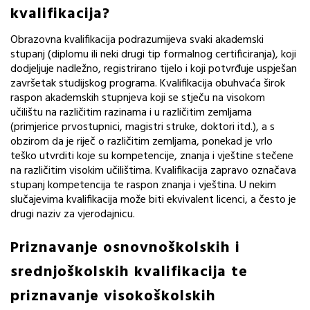
kvalifikacija?
Obrazovna kvalifikacija podrazumijeva svaki akademski
stupanj (diplomu ili neki drugi tip formalnog certificiranja), koji
dodjeljuje nadležno, registrirano tijelo i koji potvrđuje uspješan
završetak studijskog programa. Kvalifikacija obuhvaća širok
raspon akademskih stupnjeva koji se stječu na visokom
učilištu na različitim razinama i u različitim zemljama
(primjerice prvostupnici, magistri struke, doktori itd.), a s
obzirom da je riječ o različitim zemljama, ponekad je vrlo
teško utvrditi koje su kompetencije, znanja i vještine stečene
na različitim visokim učilištima. Kvalifikacija zapravo označava
stupanj kompetencija te raspon znanja i vještina. U nekim
slučajevima kvalifikacija može biti ekvivalent licenci, a često je
drugi naziv za vjerodajnicu.
Priznavanje
osnovnoškolskih i
srednjoškolskih kvalifikacija te
priznavanje visokoškolskih