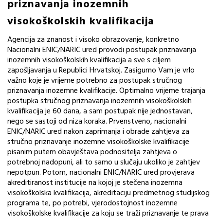
priznavanja inozemnih
visokoškolskih kvalifikacija
Agencija za znanost i visoko obrazovanje, konkretno
Nacionalni ENIC/NARIC ured provodi postupak priznavanja
inozemnih visokoškolskih kvalifikacija a sve s ciljem
zapošljavanja u Republici Hrvatskoj. Zasigurno Vam je vrlo
važno koje je vrijeme potrebno za postupak stručnog
priznavanja inozemne kvalifikacije. Optimalno vrijeme trajanja
postupka stručnog priznavanja inozemnih visokoškolskih
kvalifikacija je 60 dana, a sam postupak nije jednostavan,
nego se sastoji od niza koraka. Prvenstveno, nacionalni
ENIC/NARIC ured nakon zaprimanja i obrade zahtjeva za
stručno priznavanje inozemne visokoškolske kvalifikacije
pisanim putem obavještava podnositelja zahtjeva o
potrebnoj nadopuni, ali to samo u slučaju ukoliko je zahtjev
nepotpun. Potom, nacionalni ENIC/NARIC ured provjerava
akreditiranost institucije na kojoj je stečena inozemna
visokoškolska kvalifikacija, akreditaciju predmetnog studijskog
programa te, po potrebi, vjerodostojnost inozemne
visokoškolske kvalifikacije za koju se traži priznavanje te prava