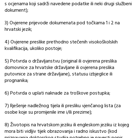
s ocjenama koji sadrži navedene podatke ili neki drugi službeni
dokument);
3) Ovjerene prijevode dokumenata pod točkama 1 i 2 na
hrvatski jezik;
4) Ovjerene preslike prethodno stečenih visokoškolskih
kvalifikacija, ukoliko postoje;
5) Potvrda o državljanstvu (original ili ovjerena preslika
domovnice za hrvatske državljane ili ovjerena preslika
putovnice za strane državljane), statusu izbjeglice ili
prognanika;
6) Potvrda o uplati naknade za troškove postupka;
7) Rješenje nadležnog tijela ili presliku vjenčanog lista (za
osobe koje su promijenile ime i/ili prezime);
8) Životopis na hrvatskom jeziku ili engleskom jeziku iz kojeg
mora biti vidljiv tijek obrazovanja i radno iskustvo (kod