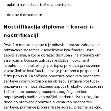
– uplatiti naknadu za troškove postupka
– dostaviti dokumente
Nostrifikacija diplome – koraci u
nostrifikaciji
Prvo što morate napraviti je pribaviti obrazac zahtjeva za
priznavanje inozemne visokoškolske kvalifikacije u svrhu
zapošljavanja, a koji je obrazac dostupan i na internetskim
stranicama. Obrazac zahtjeva je službeni dokument
neophodan za pokretanje postupka priznavanja inozemne
visokoškolske kvalifikacije, a isti je potrebno u potpunosti
čitko popuniti. Za točnost podataka odgovara podnositelj
zahtjeva svojim potpisom na obrascu zahtjeva. Postupak
priznavanja ne može službeno započeti ukoliko obrazac nije
točno i u potpunosti popunjen, zbog čega prilikom
popunjavanja budite vrlo pažljivi i pedantni. Isto tako, ako
dođe do promjene podataka o vama kao podnositelju
zahtjeva, primjerice promijenili ste adresu, prezime ili slično,