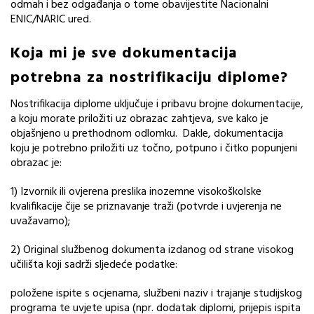
odmah i bez odgađanja o tome obavijestite Nacionalni
ENIC/NARIC ured.
Koja mi je sve dokumentacija
potrebna za nostrifikaciju diplome?
Nostrifikacija diplome uključuje i pribavu brojne dokumentacije,
a koju morate priložiti uz obrazac zahtjeva, sve kako je
objašnjeno u prethodnom odlomku. Dakle, dokumentacija
koju je potrebno priložiti uz točno, potpuno i čitko popunjeni
obrazac je:
1) Izvornik ili ovjerena preslika inozemne visokoškolske
kvalifikacije čije se priznavanje traži (potvrde i uvjerenja ne
uvažavamo);
2) Original službenog dokumenta izdanog od strane visokog
učilišta koji sadrži sljedeće podatke:
položene ispite s ocjenama, službeni naziv i trajanje studijskog
programa te uvjete upisa (npr. dodatak diplomi, prijepis ispita