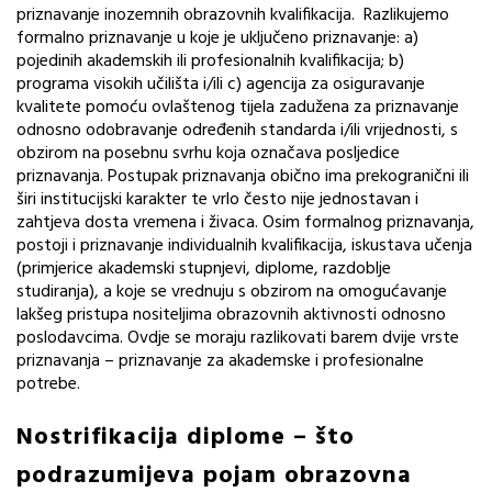
priznavanje inozemnih obrazovnih kvalifikacija. Razlikujemo
formalno priznavanje u koje je uključeno priznavanje: a)
pojedinih akademskih ili profesionalnih kvalifikacija; b)
programa visokih učilišta i/ili c) agencija za osiguravanje
kvalitete pomoću ovlaštenog tijela zadužena za priznavanje
odnosno odobravanje određenih standarda i/ili vrijednosti, s
obzirom na posebnu svrhu koja označava posljedice
priznavanja. Postupak priznavanja obično ima prekogranični ili
širi institucijski karakter te vrlo često nije jednostavan i
zahtjeva dosta vremena i živaca. Osim formalnog priznavanja,
postoji i priznavanje individualnih kvalifikacija, iskustava učenja
(primjerice akademski stupnjevi, diplome, razdoblje
studiranja), a koje se vrednuju s obzirom na omogućavanje
lakšeg pristupa nositeljima obrazovnih aktivnosti odnosno
poslodavcima. Ovdje se moraju razlikovati barem dvije vrste
priznavanja – priznavanje za akademske i profesionalne
potrebe.
Nostrifikacija diplome – što
podrazumijeva pojam obrazovna